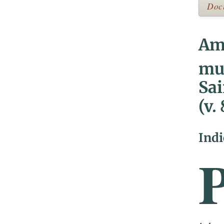
Docu
Amb
mus
Sai
(v.
Indi