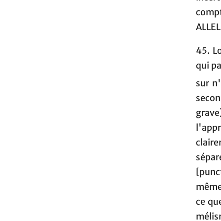
compt
ALLEL
45. L
qui pa
sur n
secon
grave
l'app
clair
sépare
[punc
même 
ce qu
mélis