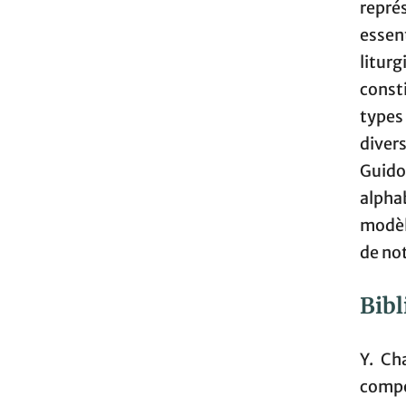
représ
essen
litur
const
types
diver
Guido 
alpha
modèle
de not
Bibl
Y. Ch
compo