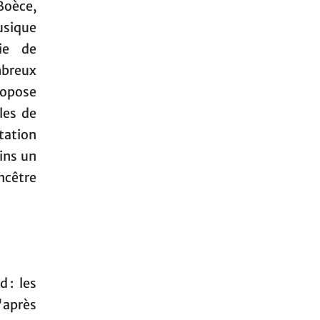
 Boèce,
usique
oie de
mbreux
ropose
les de
otation
ins un
ancêtre
 : les
'après