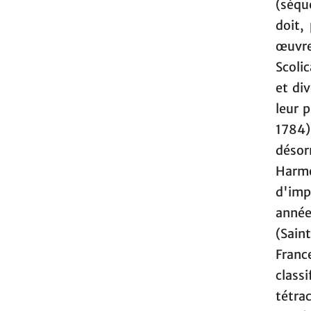
(séqu
doit,
œuvres
Scoli
et di
leur p
1784)
désor
Harmo
d'imp
année
(Sain
Fran
class
tétra