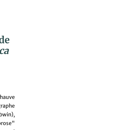
 de
ca
Chauve
graphe
bwin),
prose"