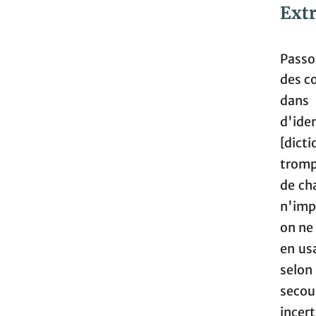
Extr
Passo
des c
dans 
d'ide
[dict
trompe
de ch
n'impo
on ne
en usa
selon 
secour
incer