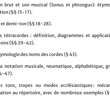
on brut et son musical (Sonus et phtongus): étymo
tion (§§ 15-17).
n et demi-ton (§§ 18-28).
es tétracordes : définition, diagrammes et applicat
toire (§§ 29-42).
Étymologie des noms des cordes (§ 43).
 La notation musicale, neumatique, alphabétique, g
4-47).
es tons, tropes ou modes ecclésiastiques : méca
cation au répertoire, avec de nombreux exemples (