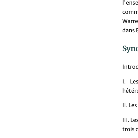
l'en
comme
Warre
dans B
Syn
Intro
I. Le
hétér
II. Le
III. L
trois 