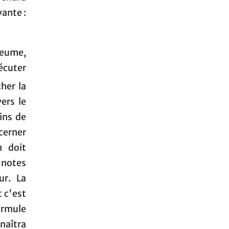
ante :
neume,
xécuter
cher la
ers le
ins de
cerner
n doit
s notes
ur. La
 c'est
ormule
naîtra