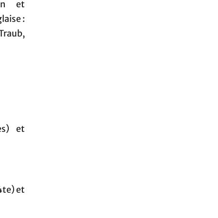
on et
aise :
Traub,
es) et
4te) et