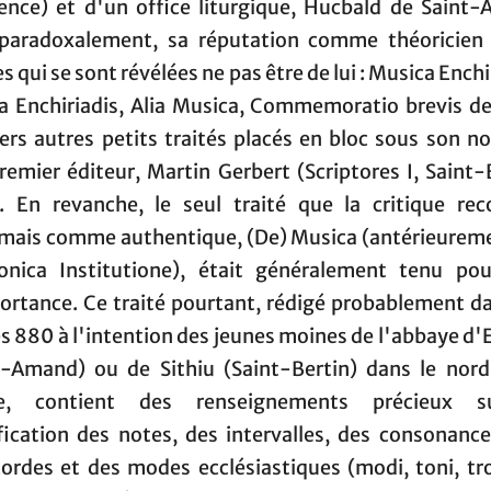
ence) et d'un office liturgique, Hucbald de Saint
 paradoxalement, sa réputation comme théoricien
 qui se sont révélées ne pas être de lui : Musica Enchi
ca Enchiriadis, Alia Musica, Commemoratio brevis de
vers autres petits traités placés en bloc sous son n
remier éditeur, Martin Gerbert (Scriptores I, Saint-
. En revanche, le seul traité que la critique rec
mais comme authentique, (De) Musica (antérieurem
nica Institutione), était généralement tenu po
ortance. Ce traité pourtant, rédigé probablement da
s 880 à l'intention des jeunes moines de l'abbaye d'
t-Amand) ou de Sithiu (Saint-Bertin) dans le nord
ce, contient des renseignements précieux s
ification des notes, des intervalles, des consonance
cordes et des modes ecclésiastiques (modi, toni, tro