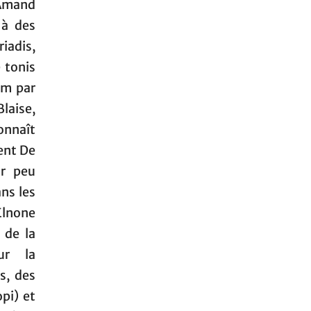
-Amand
 à des
riadis,
 tonis
om par
Blaise,
onnaît
ent De
ur peu
ns les
Elnone
 de la
ur la
s, des
pi) et