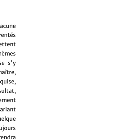
hacune
ventés
ettent
onèmes
se s'y
maître,
quise,
sultat,
lement
variant
quelque
oujours
rendra