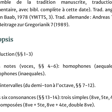
semble de la tradition manuscrite, traducti
ntaire, avec bibl. complète à cette date). Trad. angl
n Baab, 1978 (YMTTS, 3). Trad. allemande : Andreas 
eitrage zur Gregorianik 7 (1989).
opsis
duction (§§ 1-3)
s notes (voces, §§ 4-6): homophones (aequal
ophones (inaequales).
s intervalles (du demi-ton à l'octave, §§ 7-12).
es six consonances (§§ 13-14): trois simples (8ve, 5te, 
composées (8ve + 5te, 8ve + 4te, double 8ve).