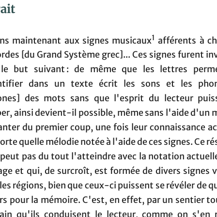
ait
1
ns maintenant aux signes musicaux
afférents à c
ordes [du Grand Système grec]... Ces signes furent in
le but suivant : de même que les lettres perm
ntifier dans un texte écrit les sons et les ph
iones] des mots sans que l'esprit du lecteur puis
r, ainsi devient-il possible, même sans l'aide d'un 
anter du premier coup, une fois leur connaissance ac
rte quelle mélodie notée à l'aide de ces signes. Ce ré
 peut pas du tout l'atteindre avec la notation actuel
ge et qui, de surcroît, est formée de divers signes 
les régions, bien que ceux-ci puissent se révéler de 
s pour la mémoire. C'est, en effet, par un sentier t
tain qu'ils conduisent le lecteur, comme on s'en 