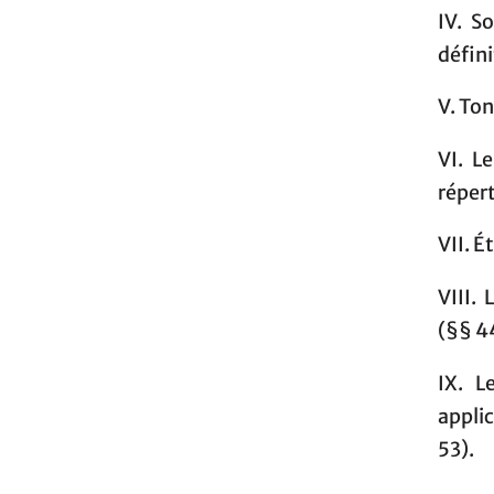
IV. S
défini
V. To
VI. L
réper
VII. 
VIII.
(§§ 4
IX. L
appli
53).