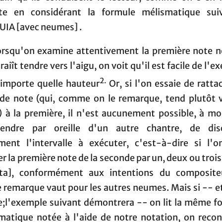
e en considérant la formule mélismatique suiv
UIA [avec neumes] .
orsqu'on examine attentivement la première note 
raiît tendre vers l'aigu, on voit qu'il est facile de l'e
2.
'importe quelle hauteur
Or, si l'on essaie de ratta
de note (qui, comme on le remarque, tend plutôt v
) à la première, il n'est aucunement possible, à mo
rendre par oreille d'un autre chantre, de dis
ement l'intervalle à exécuter, c'est-à-dire si l'o
r la première note de la seconde par un, deux ou troi
ta], conformément aux intentions du composite
remarque vaut pour les autres neumes. Mais si -- et
e;l'exemple suivant démontrera -- on lit la même f
matique notée à l'aide de notre notation, on recon