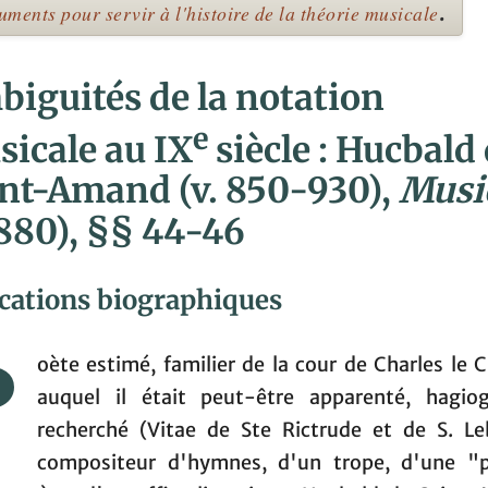
ments pour servir à l'histoire de la théorie musicale
.
iguités de la notation
e
icale au IX
siècle : Hucbald
nt-Amand (v. 850-930),
Musi
 880), §§ 44-46
cations biographiques
P
oète estimé, familier de la cour de Charles le 
auquel il était peut-être apparenté, hagio
recherché (Vitae de Ste Rictrude et de S. Le
compositeur d'hymnes, d'un trope, d'une "