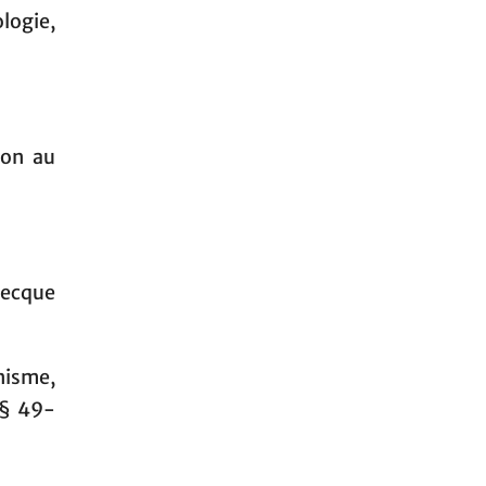
logie,
ion au
recque
nisme,
§§ 49-