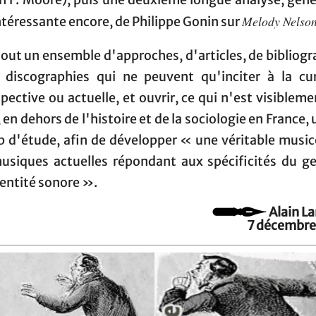
an F. Moore), puis une deuxième longue analyse, géné
Melody Nelso
ntéressante encore, de Philippe Gonin sur
tout un ensemble d'approches, d'articles, de bibliog
 discographies qui ne peuvent qu'inciter à la cur
pective ou actuelle, et ouvrir, ce qui n'est visiblem
, en dehors de l'histoire et de la sociologie en France, 
 d'étude, afin de développer « une véritable music
usiques actuelles répondant aux spécificités du ge
dentité sonore ».
Alain L
7 décembre