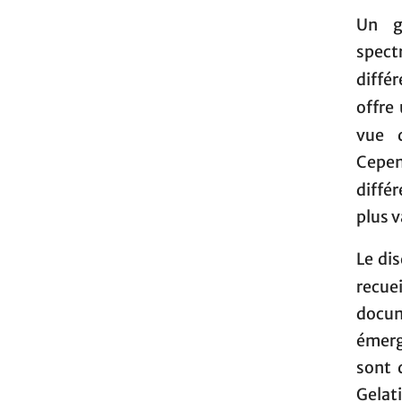
Un gr
spect
différ
offre
vue 
Cepen
différ
plus v
Le dis
recue
docum
émerg
sont 
Gelati