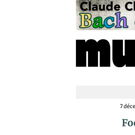
7 déc
Foc