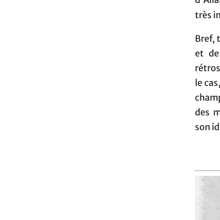
d'All
très i
Bref, 
et de
rétros
le cas
champ
des m
son i