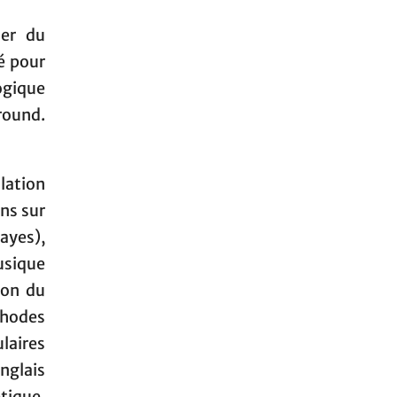
ier du
ué pour
ogique
round.
lation
ns sur
ayes),
sique
ion du
thodes
laires
nglais