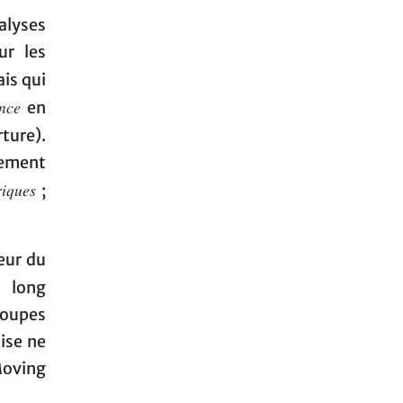
alyses
ur les
is qui
ance
en
ture).
rement
riques
;
teur du
n long
roupes
ise ne
Moving