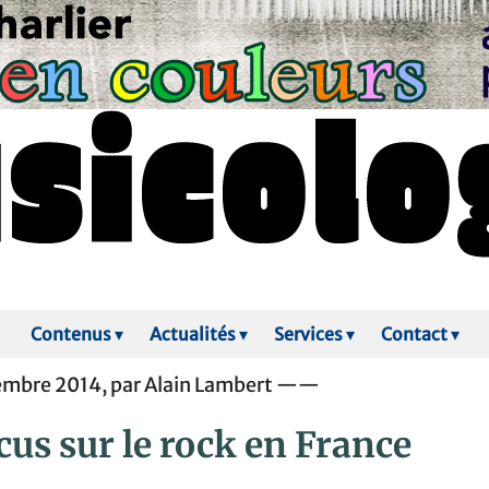
Contenus
▾
Actualités
▾
Services
▾
Contact
▾
embre 2014, par Alain Lambert ——
us sur le rock en France