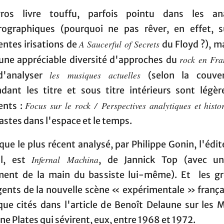
os livre touffu, parfois pointu dans les an
rographiques (pourquoi ne pas rêver, en effet, s
A Saucerful of Secrets
entes irisations de
du Floyd ?), ma
rock en Fr
 une appréciable diversité d'approches du
les musiques actuelles
d'analyser
(selon la couver
dant les titre et sous titre intérieurs sont légè
Focus sur le rock / Perspectives analytiques et histo
ents :
astes dans l'espace et le temps.
que le plus récent analysé, par Philippe Gonin, l'édi
Infernal Machina
il, est
, de Jannick Top (avec u
ent de la main du bassiste lui-même). Et les g
ents de la nouvelle scène « expérimentale » frança
que cités dans l'article de Benoît Delaune sur les 
ne Plates qui sévirent, eux, entre 1968 et 1972.