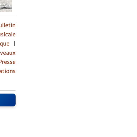
lletin
sicale
hèque
|
veaux
Presse
ations