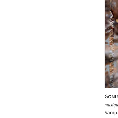
Goni
musiqu
Sampz