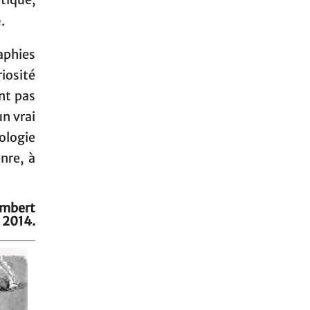
tique,
n
.
raphies
iosité
ent pas
un vrai
ologie
nre, à
ambert
 2014.