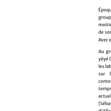
Époqu
grou
moiti
de so
Avec 
Au gr
yéyé 
les l
sur 
conte
temps
actue
(Séba