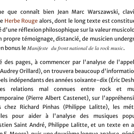
e que connaît bien Jean Marc Warszawski, clav
pe
Herbe Rouge
alors, dont le long texte est constit
é d'une réflexion philosophique sur la valeur musicol
n propre témoignage, distancié, de musicien underg
Manifeste du front national de la rock music
en bonus le
.
é des pages, à commencer par l'analyse de l'appel
(Audrey Orillard), on trouvera beaucoup d'informatio
abels indépendants des années soixante-dix (Éric Desh
les relations mal connues entre rock et mu
mporaine (Pierre Albert Castenet), sur l'appréhens
 chez Richard Pinhas (Philippe Lalitte), les mé
lles pour aider à l'analyse des musiques popu
stien Saint André, Philippe Lalitte, et un texte en a