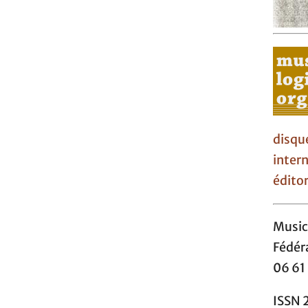
disqu
inter
éditor
Musi
Fédér
06 61 
ISSN 