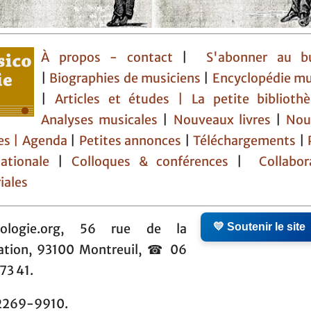
À propos - contact
|
S'abonner au bu
|
Biographies de musiciens
|
Encyclopédie mu
|
Articles et études
| La petite bibliot
Analyses musicales
|
Nouveaux livres
|
Nou
es |
Agenda
|
Petites annonces
|
Téléchargements
|
nationale
|
Colloques & conférences
|
Collabor
iales
💛 Soutenir le site
cologie.org, 56 rue de la
ation, 93100 Montreuil, ☎ 06
73 41.
2269-9910.