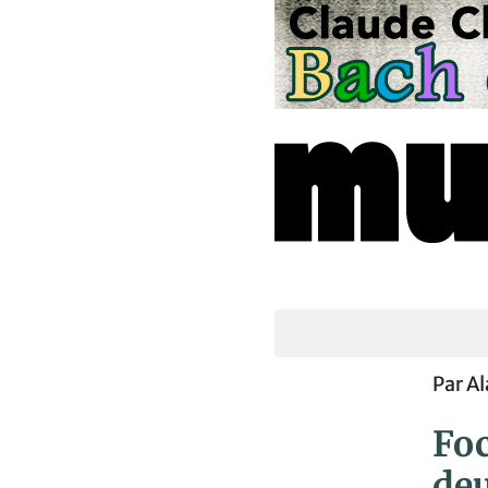
Par A
Foc
deu