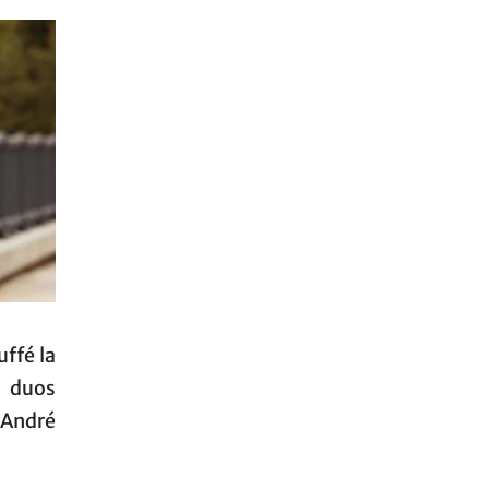
uffé la
s duos
 André