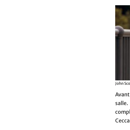
John Sco
Avant 
salle
compl
Ceccar