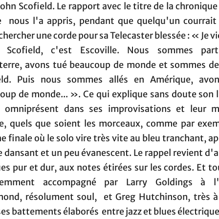
John Scofield. Le rapport avec le titre de la chronique
nous l'a appris, pendant que quelqu'un courrait
chercher une corde pour sa Telecaster blessée : « Je v
 Scofield, c'est Escoville. Nous sommes par
terre, avons tué beaucoup de monde et sommes d
eld. Puis nous sommes allés en Amérique, avo
oup de monde... ». Ce qui explique sans doute son l
, omniprésent dans ses improvisations et leur m
e, quels que soient les morceaux, comme par exem
e finale où le solo vire très vite au bleu tranchant, a
 dansant et un peu évanescent. Le rappel revient d'ai
es pur et dur, aux notes étirées sur les cordes. Et t
llemment accompagné par Larry Goldings à l'
nd, résolument soul, et Greg Hutchinson, très à 
es battements élaborés entre jazz et blues électrique