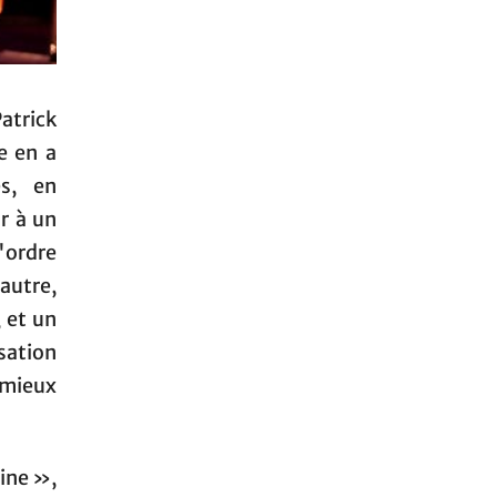
atrick
e en a
es, en
r à un
l'ordre
autre,
 et un
isation
 mieux
ine »,