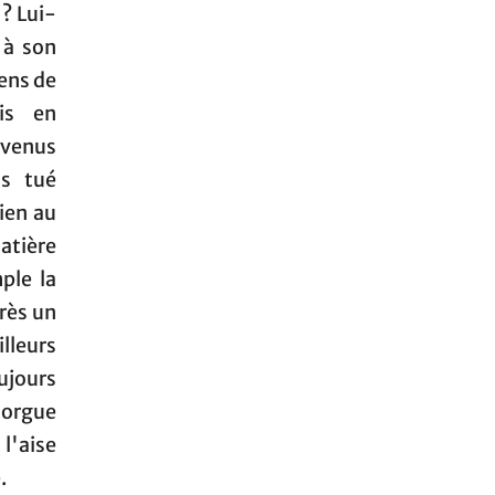
 ? Lui-
 à son
iens de
tis en
evenus
ns tué
ien au
atière
ple la
près un
lleurs
oujours
orgue
l'aise
.