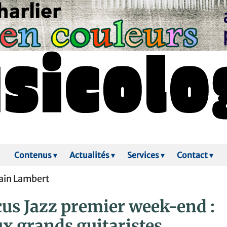
Contenus
▾
Actualités
▾
Services
▾
Contact
▾
lain Lambert
us Jazz premier week-end :
x grands guitaristes