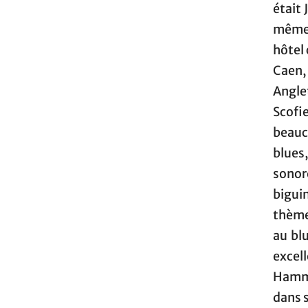
était 
même 
hôtel 
Caen,
Angle
Scofi
beauc
blues
sonor
biguin
thème
au blu
exce
Hammo
dans s