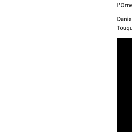
l'Orn
Daniel
Touqu