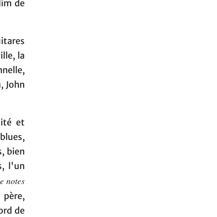
dim de
itares
le, la
nnelle,
a, John
ité et
 blues,
, bien
, l'un
e notes
père,
ord de