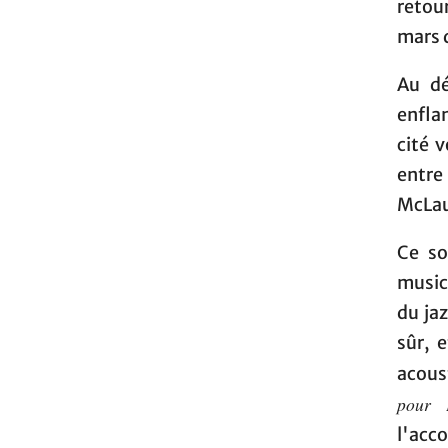
retou
mars d
Au dé
enfla
cité v
entre 
McLau
Ce so
musica
du ja
sûr, 
acoust
pour
l'acc