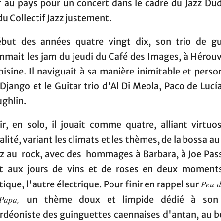
r au pays pour un concert dans le cadre du Jazz Du
u Collectif Jazz justement.
but des années quatre vingt dix, son trio de gu
mmait les jam du jeudi du Café des Images, à Hérouvil
oisine. Il naviguait à sa manière inimitable et perso
Django et le Guitar trio d'Al Di Meola, Paco de Lucí
ghlin.
ir, en solo, il jouait comme quatre, alliant virtuos
lité, variant les climats et les thèmes, de la bossa au
zz au rock, avec des hommages à Barbara, à Joe Pass
et aux jours de vins et de roses en deux moments
Peu d
ique, l'autre électrique. Pour finir en rappel sur
 Papa,
un thème doux et limpide dédié à son 
ordéoniste des guinguettes caennaises d'antan, au b