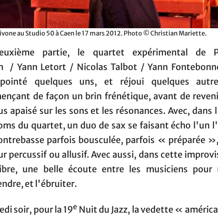
ivone au Studio 50 à Caen le 17 mars 2012. Photo © Christian Mariette.
uxième partie, le quartet expérimental de P
n / Yann Letort / Nicolas Talbot / Yann Fontebonn
pointé quelques uns, et réjoui quelques autr
nçant de façon un brin frénétique, avant de reveni
us apaisé sur les sons et les résonances. Avec, dans 
oms du quartet, un duo de sax se faisant écho l'un l'
ontrebasse parfois bousculée, parfois « préparée »,
r percussif ou allusif. Avec aussi, dans cette improv
libre, une belle écoute entre les musiciens pour
ndre, et l'ébruiter.
e
di soir, pour la 19
Nuit du Jazz, la vedette « américa