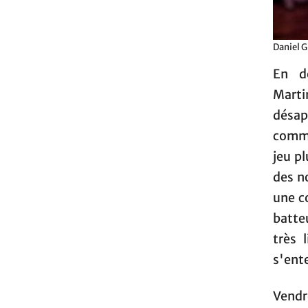
Daniel G
En de
Marti
désap
comme
jeu pl
des n
une c
batteu
très 
s'ente
Vendre