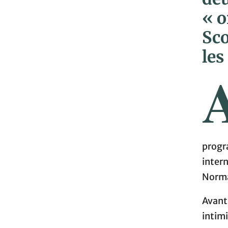
« o
Sco
les
prog
inter
Norma
Avant 
intim