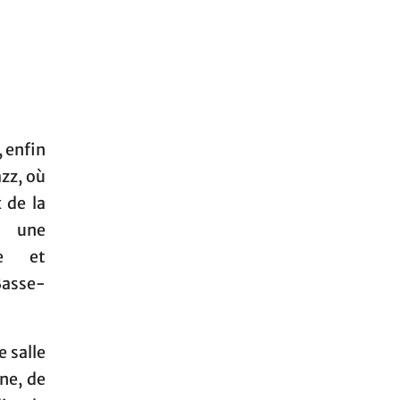
, enfin
zz, où
 de la
s une
le et
Basse-
e salle
ne, de