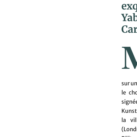
exq
Yab
Car
sur u
le ch
sign
Kunst
la vi
(Lond