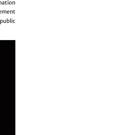
rnation
lement
public