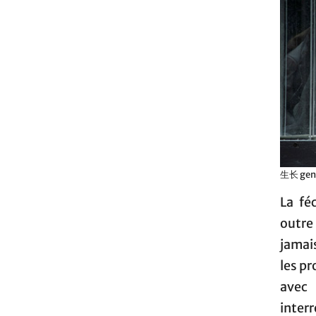
生长 gene
La fé
outre
jamai
les pr
avec 
inter