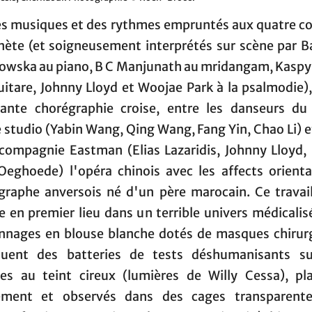
es musiques et des rythmes empruntés aux quatre co
anète (et soigneusement interprétés sur scène par B
owska au piano, B C Manjunath au mridangam, Kaspy
guitare, Johnny Lloyd et Woojae Park à la psalmodie),
nante chorégraphie croise, entre les danseurs du
 studio (Yabin Wang, Qing Wang, Fang Yin, Chao Li) e
 compagnie Eastman (Elias Lazaridis, Johnny Lloyd
Oeghoede) l'opéra chinois avec les affects orient
graphe anversois né d'un père marocain. Ce travai
e en premier lieu dans un terrible univers médicalisé
nnages en blouse blanche dotés de masques chirur
quent des batteries de tests déshumanisants s
es au teint cireux (lumières de Willy Cessa), pl
lement et observés dans des cages transparent