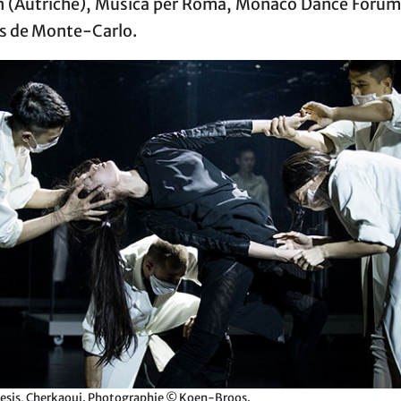
n (Autriche), Musica per Roma, Monaco Dance Forum 
ts de Monte-Carlo.
sis, Cherkaoui. Photographie © Koen-Broos.