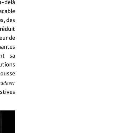
u-delà
acable
s, des
réduit
eur de
antes
nt sa
lutions
housse
cadaver
stives