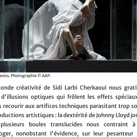
siss. Photographie © AAP.
conde créativité de Sidi Larbi Cherkaoui nous grati
 d'illusions optiques qui frôlent les effets spéciau
s recourir aux artifices techniques parasitant trop s
oductions artistiques : la dextérité de Johnny Lloyd j
plusieurs boules translucides nous contraint 
roger, nonobstant l'évidence, sur leur pesanteur r