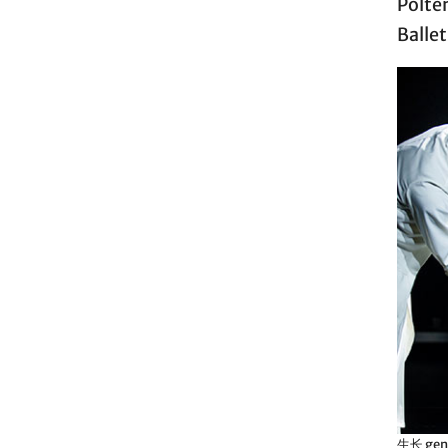
Pölte
Balle
生长 gene