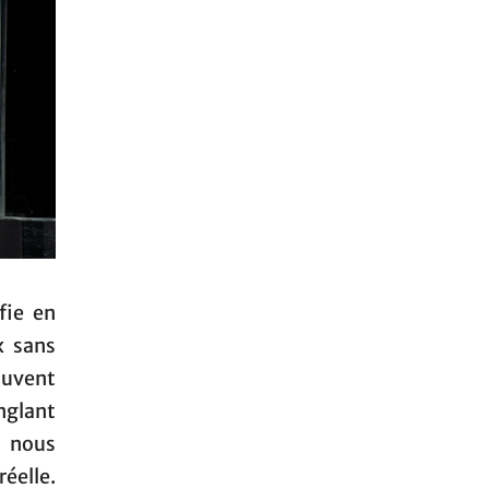
fie en
x sans
ouvent
onglant
à nous
éelle.