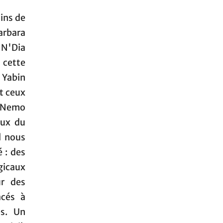
ins de
arbara
 N'Dia
 cette
 Yabin
t ceux
, Nemo
aux du
l nous
 : des
gicaux
ur des
acés à
es. Un