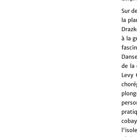
Sur d
la pl
Drazk
à la 
fasci
Danse
de la
Levy 
choré
plong
perso
prati
cobay
l'iso