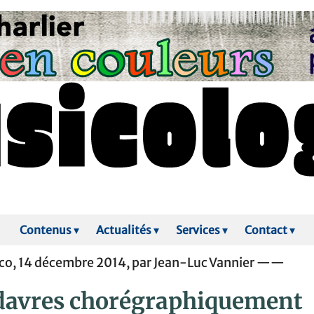
Contenus
▾
Actualités
▾
Services
▾
Contact
▾
o, 14 décembre 2014, par Jean-Luc Vannier ——
davres chorégraphiquement