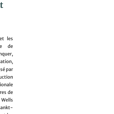
t
et les
ée de
nquer,
éation,
isé par
uction
onale
res de
 Wells
Sankt-