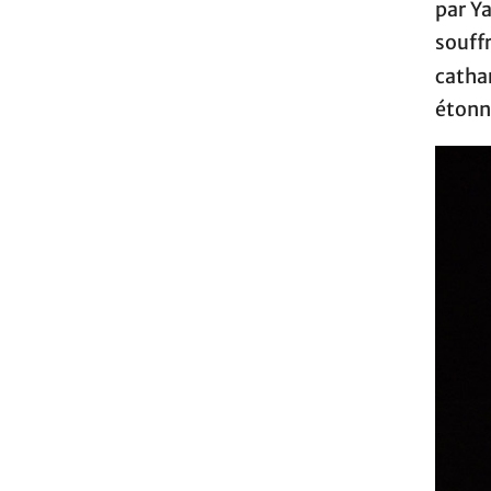
par Ya
souff
catha
étonn