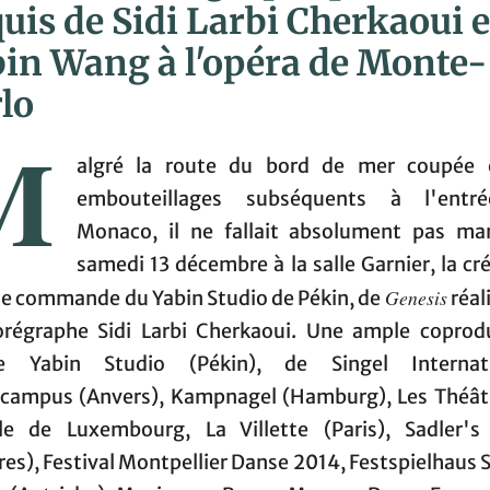
uis de Sidi Larbi Cherkaoui e
in Wang à l'opéra de Monte-
lo
M
algré la route du bord de mer coupée 
embouteillages subséquents à l'entr
Monaco, il ne fallait absolument pas ma
samedi 13 décembre à la salle Garnier, la cr
Genesis
ne commande du Yabin Studio de Pékin, de
réal
orégraphe Sidi Larbi Cherkaoui. Une ample coprod
ée Yabin Studio (Pékin), de Singel Internati
campus (Anvers), Kampnagel (Hamburg), Les Théât
lle de Luxembourg, La Villette (Paris), Sadler's
res), Festival Montpellier Danse 2014, Festspielhaus 