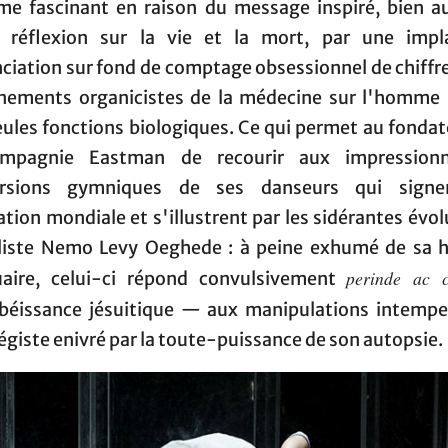
sme fascinant en raison du message inspiré, bien a
 réflexion sur la vie et la mort, par une impl
ciation sur fond de comptage obsessionnel de chiffre
nements organicistes de la médecine sur l'homme 
eules fonctions biologiques. Ce qui permet au fondat
ompagnie Eastman de recourir aux impressionn
orsions gymniques de ses danseurs qui signe
tion mondiale et s'illustrent par les sidérantes évo
liste Nemo Levy Oeghede : à peine exhumé de sa 
perinde ac 
aire, celui-ci répond convulsivement
obéissance jésuitique — aux manipulations intempe
égiste enivré par la toute-puissance de son autopsie.