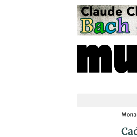
Monac
Ca