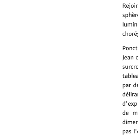
Rejoin
sphèr
lumin
choré
Ponct
Jean 
surcro
tablea
par d
délira
d'exp
de me
dimen
pas l