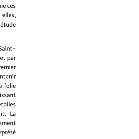
rme ces
elles,
 étude
Saint-
et par
premier
ontenir
 folie
sissant
toiles
nt. La
sement
rprété