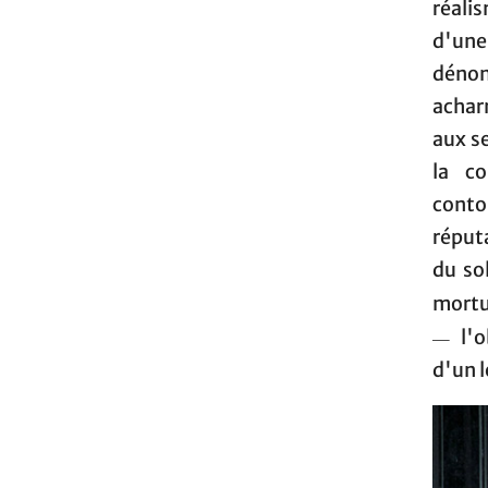
réali
d'une
dénon
achar
aux s
la c
cont
réputa
du so
mortu
—
l'
d'un l