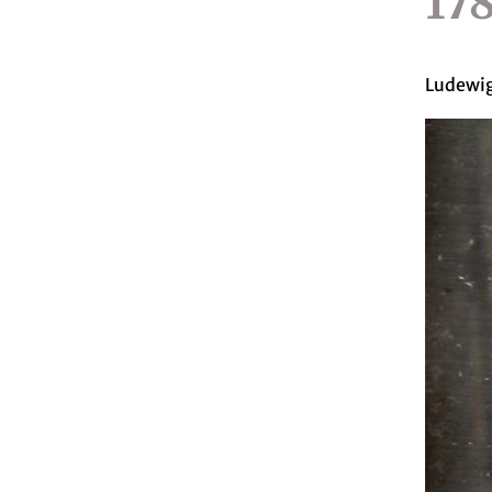
17
Ludewig