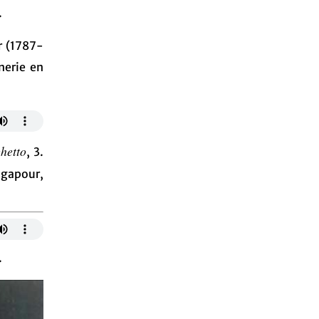
.
r (1787-
nnerie en
hetto
, 3.
ngapour,
.