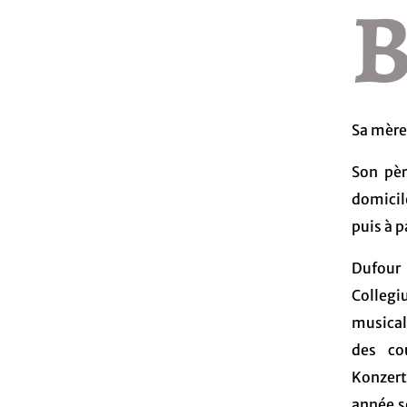
Sa mère
Son pèr
domicil
puis à p
Dufour
Colleg
musical
des co
Konzert
année s