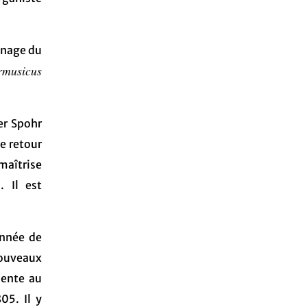
ronage du
musicus
er Spohr
e retour
maîtrise
. Il est
onnée de
nouveaux
sente au
05. Il y