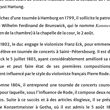
gust Hartung.
échec d’une tournée à Hamburg en 1799, il sollicite le pat
Kammer
l Wilhelm Ferdinand de Brunswick, qui le nomme
n de la chambre) à la chapelle de la cour, le 2 août.
l 1802, le duc engage le violoniste Franz Eck, pour emmen
lève en tournée de concerts à Saint-Pétersbourg. Il est d
ck le 5 juillet 1803, ayant considérablement amélioré sa 
ue et peut faire état de ses premières compositions
t influencé par le style du violoniste français Pierre Rode.
omne 1804, il entreprend une tournée de concerts cour
 pour laquelle, sous l'influence de Rode, il compose deux 
os. Suite à ce succès et à des articles élogieux, il se pré
e Konzertmeister à Gotha, où il est admis le 5 août 18