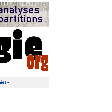
hies
▾