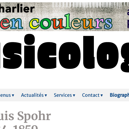
enus ▾
Actualités ▾
Services ▾
Contact ▾
Biograp
uis Spohr