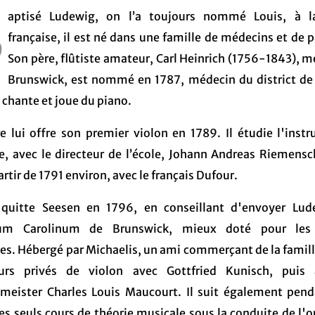
B
aptisé Ludewig, on l’a toujours nommé Louis, à 
française, il est né dans une famille de médecins et de p
Son père, flûtiste amateur, Carl Heinrich (1756-1843), m
Brunswick, est nommé en 1787, médecin du district de
 chante et joue du piano.
e lui offre son premier violon en 1789. Il étudie l'inst
e, avec le directeur de l’école, Johann Andreas Riemensc
artir de 1791 environ, avec le français Dufour.
 quitte Seesen en 1796, en conseillant d'envoyer Lud
ium Carolinum de Brunswick, mieux doté pour les
es. Hébergé par Michaelis, un ami commerçant de la famille,
urs privés de violon avec Gottfried Kunisch, puis 
meister Charles Louis Maucourt. Il suit également pen
es seuls cours de théorie musicale sous la conduite de l'o