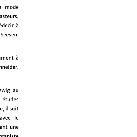
la mode
asteurs.
édecin à
 Seesen.
rument à
hneider,
ewig au
 études
 il suit
avec le
dant une
rganiste