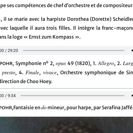
pe ses compétences de chef d’orchestre et de compositeur
, il se marie avec la harpiste Dorothea (Dorette) Scheidle
vec laquelle il aura trois filles. Il intègre la franc-maço
ans la loge « Ernst zum Kompass ».
o
opus
Allegro
Larg
Spohr,
Symphonie n
2,
49 (1820), 1.
, 2.
presto
Finale
vivace
,
, 4.
,
, Orchestre symphonique de Si
 direction de Choo Hoey.
do
Spohr
,Fantaisie en
mineur, pour harpe, par Serafina Jaffé