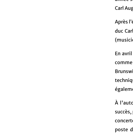
Carl Au
Après l’
duc Car
(musicie
En avri
comme é
Brunswi
techniq
égalemen
À l'aut
succès,
concert
poste d