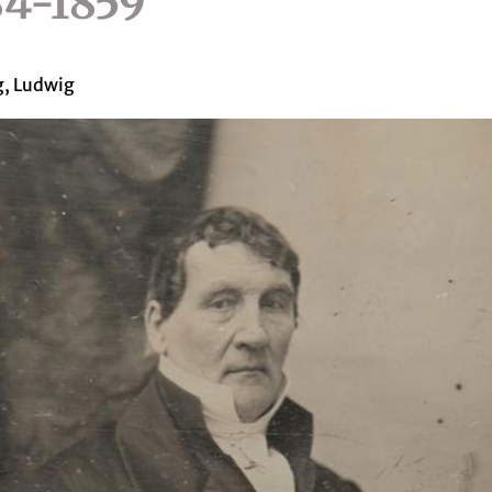
84-1859
, Ludwig