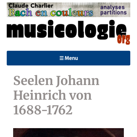
☰ Menu
Seelen Johann
Heinrich von
1688-1762