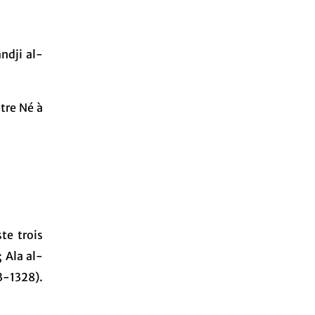
ndji al-
tre Né à
te trois
 Ala al-
63-1328).