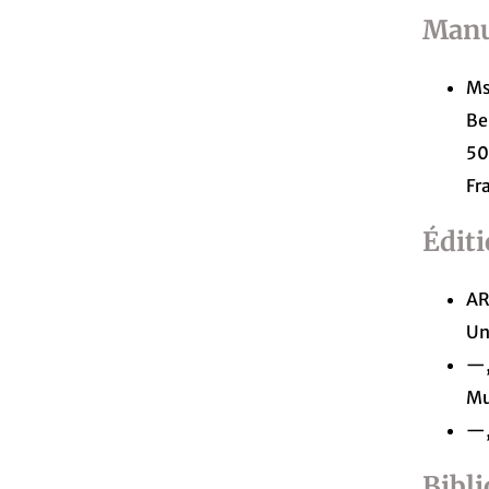
Manu
Ms
Be
50
Fr
Édit
AR
Un
—,
Mu
—,
Bibl