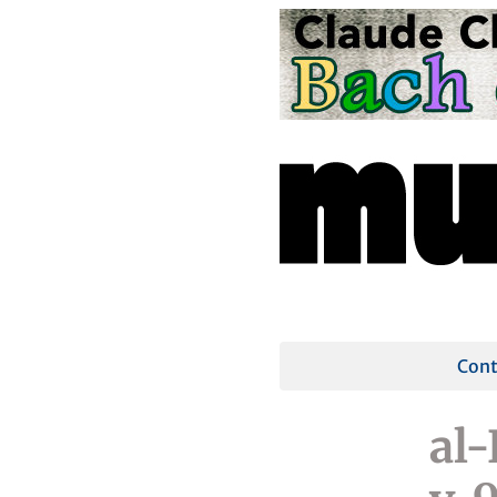
Cont
al