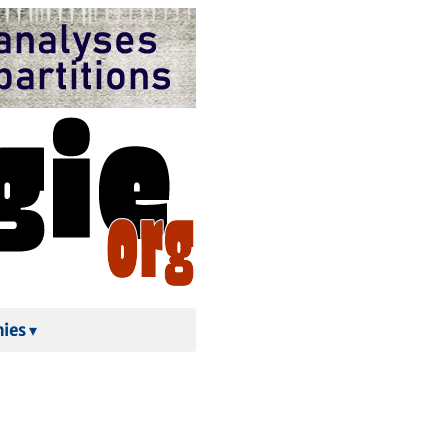
hies
▾