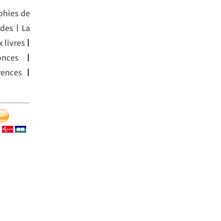
phies de
udes
| La
 livres
|
nonces
|
ences
|