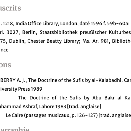
scrits
. 1218, India Office Library, London, daté 1596 f. 59b-60a;
rl. 3027, Berlin, Staatsbibliothek preußischer Kulturbes
75, Dublin, Chester Beatty Library; Ms. Ar. 981, Bibliot
ance
ions
BERRY A. J., The Doctrine of the Sufis by al-Kalabadhi. C
iversity Press 1989
 The Doctrine of the Sufis by Abu Bakr al-Kal
hammad Ashraf, Lahore 1983 [trad. anglaise]
 Le Caire (passages musicaux, p. 126-127) [trad. anglaise
iographie