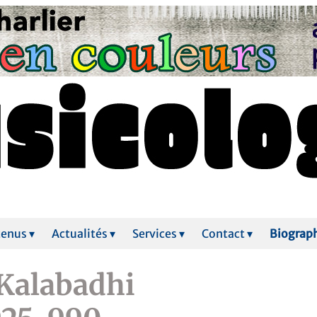
enus ▾
Actualités ▾
Services ▾
Contact ▾
Biograp
-Kalabadhi