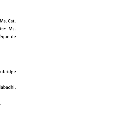
 Ms. Cat.
itz; Ms.
hèque de
ambridge
abadhi.
]