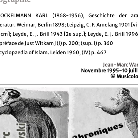
OCKELMANN KARL (1868-1956), Geschichte der ara
teratur. Weimar, Berlin 1898; Leipzig, C. F. Amelang 1901 [v
 cm]; Leyde, E. J. Brill 1943 [2e sup.]; Leyde, E. J. Brill 19
 préface de Just Witkam] (I) p. 200; (sup. I) p. 360
cyclopaedia of Islam. Leiden 1960, (IV) p. 467
Jean-Marc War
Novembre 1995-10 juil
© Musicolo