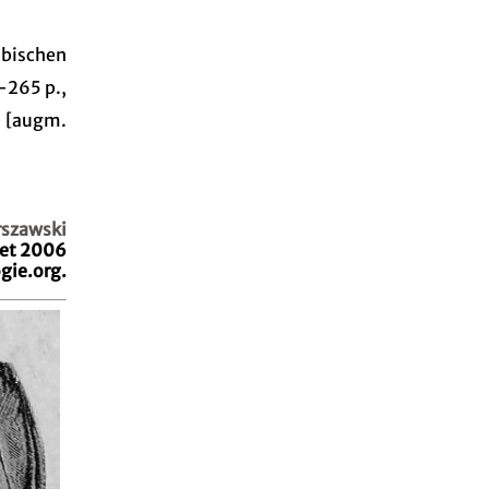
bischen
i-265 p.,
96 [augm.
szawski
let 2006
gie.org.