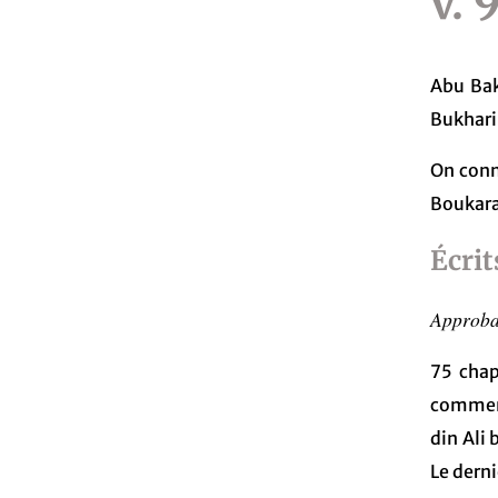
v.
Abu Bak
Bukhari
On conn
Boukara,
Écrit
Approbat
75 chap
comment
din Ali 
Le derni