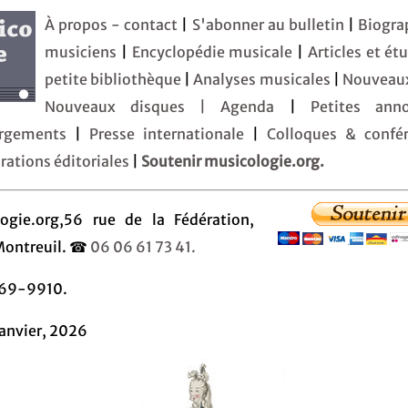
À propos - contact
|
S'abonner au bulletin
|
Biogra
musiciens
|
Encyclopédie musicale
|
Articles et ét
petite bibliothèque
|
Analyses musicales
|
Nouveaux
Nouveaux disques |
Agenda
|
Petites an
argements
|
Presse internationale
|
Colloques & confér
rations éditoriales
|
Soutenir musicologie.org.
ogie.org,56 rue de la Fédération,
Montreuil. ☎
06 06 61 73 41.
269-9910.
Janvier, 2026