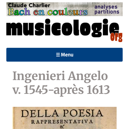
☰ Menu
Ingenieri Angelo
v. 1545-après 1613