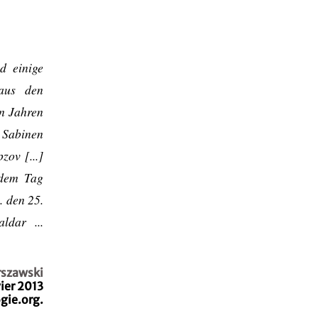
d einige
 aus den
en Jahren
 Sabinen
zov [...]
 dem Tag
. den 25.
ldar ...
szawski
vier 2013
gie.org.