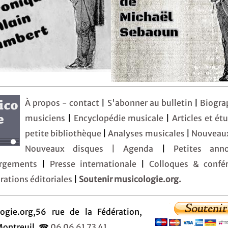
À propos - contact
|
S'abonner au bulletin
|
Biogra
musiciens
|
Encyclopédie musicale
|
Articles et ét
petite bibliothèque
|
Analyses musicales
|
Nouveaux
Nouveaux disques |
Agenda
|
Petites an
argements
|
Presse internationale
|
Colloques & confér
rations éditoriales
|
Soutenir musicologie.org.
ogie.org,56 rue de la Fédération,
Montreuil. ☎
06 06 61 73 41.