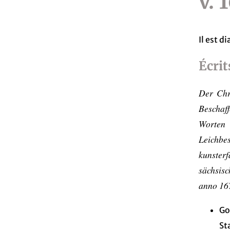
v. 
Il est d
Écrit
Der Chri
Beschaf
Worten
Leichbe
kunste
sächsisc
anno 16
Go
St