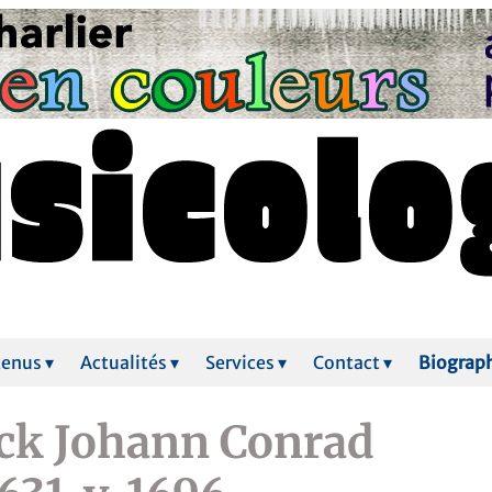
enus ▾
Actualités ▾
Services ▾
Contact ▾
Biograp
ck Johann Conrad