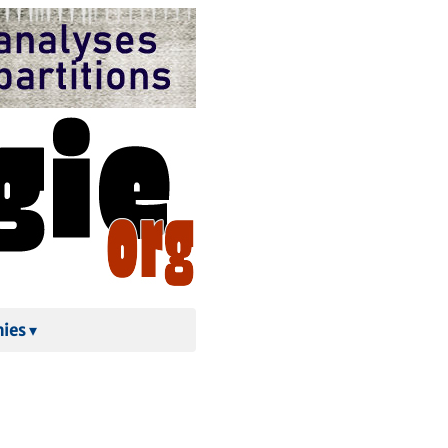
hies
▾