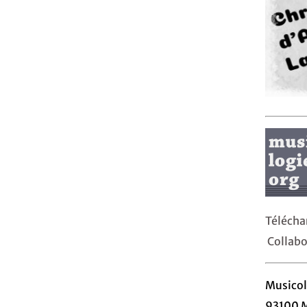
Téléch
Collabo
Musicol
93100 