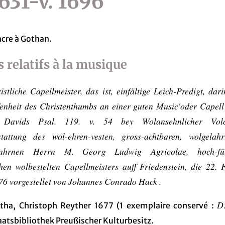
1631-v. 1696
iacre à Gothan.
s relatifs à la musique
stliche Capellmeister, das ist, einfältige Leich-Predigt, dar
fenheit des Christenthumbs an einer guten Music'oder Capell
 Davids Psal. 119. v. 54 bey Wolansehnlicher Volck
stattung des wol-ehren-vesten, gross-achtbaren, wolgelah
rfahrnen Herrn M. Georg Ludwig Agricolae, hoch-fürs
hen wolbestelten Capellmeisters auff Friedenstein, die 22. 
76 vorgestellet von Johannes Conrado Hack .
D
tha, Christoph Reyther 1677 (1 exemplaire conservé :
aatsbibliothek Preußischer Kulturbesitz.