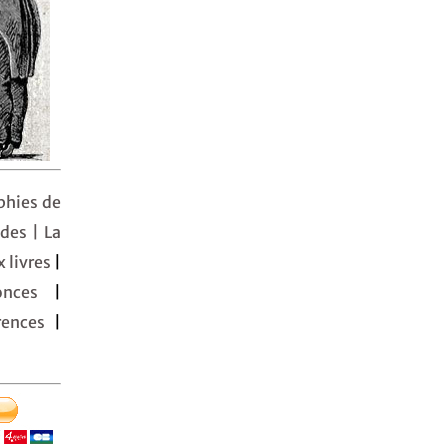
phies de
udes
| La
 livres
|
nonces
|
ences
|