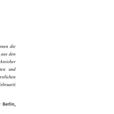
innen die
 aus den
reicher
rten und
tlichen
Februarii
:
Berlin,