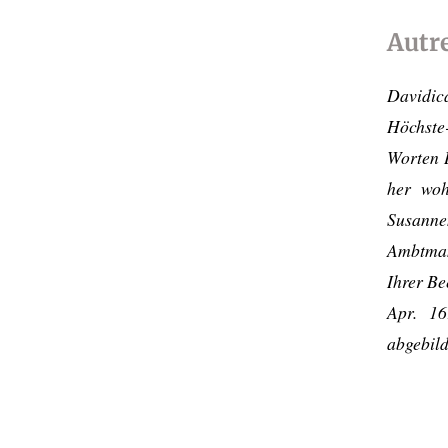
Autre
Davidic
Höchste
Worten D
her woh
Susannen
Ambtman
Ihrer Be
Apr. 16
abgebild