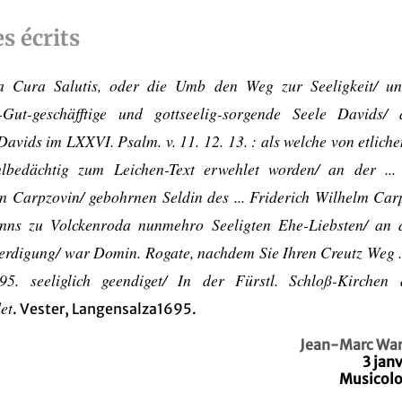
s écrits
a Cura Salutis, oder die Umb den Weg zur Seeligkeit/ un
-Gut-geschäfftige und gottseelig-sorgende Seele Davids/
avids im LXXVI. Psalm. v. 11. 12. 13. : als welche von etlich
lbedächtig zum Leichen-Text erwehlet worden/ an der ...
 Carpzovin/ gebohrnen Seldin des ... Friderich Wilhelm Carp
ns zu Volckenroda nunmehro Seeligten Ehe-Liebsten/ an
erdigung/ war Domin. Rogate, nachdem Sie Ihren Creutz Weg .
95. seeliglich geendiget/ In der Fürstl. Schloß-Kirchen a
et
. Vester, Langensalza1695.
Jean-Marc War
3 jan
Musicolo