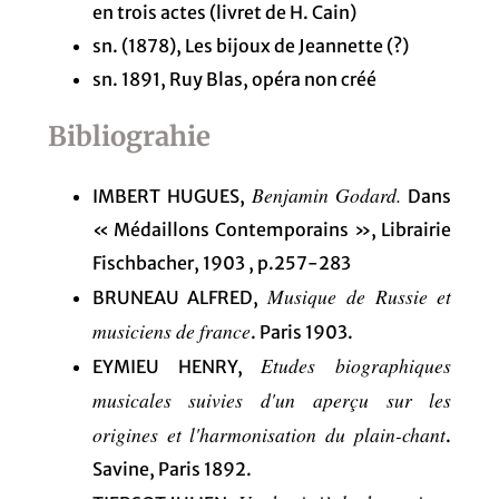
en trois actes (livret de H. Cain)
sn. (1878), Les bijoux de Jeannette (?)
sn. 1891, Ruy Blas, opéra non créé
Bibliograhie
Benjamin Godard
.
IMBERT HUGUES,
Dans
« Médaillons Contemporains », Librairie
Fischbacher, 1903 , p.257-283
M
usique de Russie et
BRUNEAU ALFRED,
musiciens de france
. Paris 1903.
Etudes biographiques
EYMIEU HENRY,
musicales suivies d'un aperçu sur les
origines et l'harmonisation du plain-chant
.
Savine, Paris 1892.