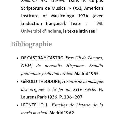
Zamora: Ars Musica
. Dans « Corpus
Scriptorum de Musica » (XX), American
Institute of Musicology 1974 [avec
traduction française]. Texte :
TML
Université d'Indiana
, le texte latin seul
Bibliographie
Fray Gil de Zamora,
DE CASTRA Y CASTRO,
OFM, de perconiis Hispanae. Estudio
preliminar y ediction critica
. Madrid 1955
Histoire de la musique
GéROLD THéODORE,
des origines à la fin du XIVe siècle
. H.
Laurens Paris 1936. P. 206-207
Estudios de historia de la
LEONTELLO J.,
teoria musical
. Madrid 1962