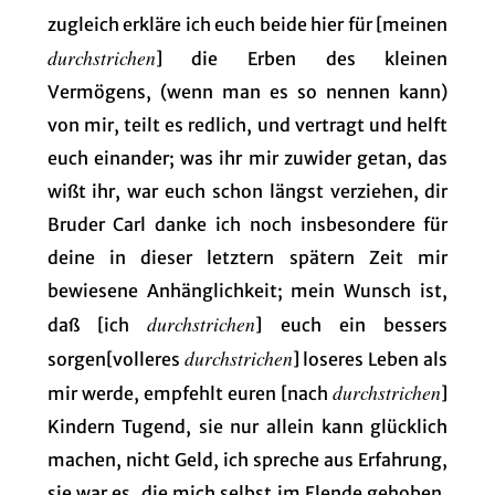
zugleich erkläre ich euch beide hier für [meinen
durchstrichen
] die Erben des kleinen
Vermögens, (wenn man es so nennen kann)
von mir, teilt es redlich, und vertragt und helft
euch einander; was ihr mir zuwider getan, das
wißt ihr, war euch schon längst verziehen, dir
Bruder Carl danke ich noch insbesondere für
deine in dieser letztern spätern Zeit mir
bewiesene Anhänglichkeit; mein Wunsch ist,
durchstrichen
daß [ich
] euch ein bessers
durchstrichen
sorgen[volleres
] loseres Leben als
durchstrichen
mir werde, empfehlt euren [nach
]
Kindern Tugend, sie nur allein kann glücklich
machen, nicht Geld, ich spreche aus Erfahrung,
sie war es, die mich selbst im Elende gehoben,