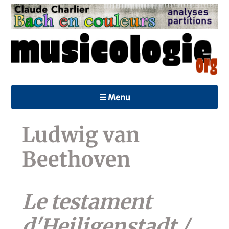
☰ Menu
Ludwig van
Beethoven
Le testament
d'Heiligenstadt /