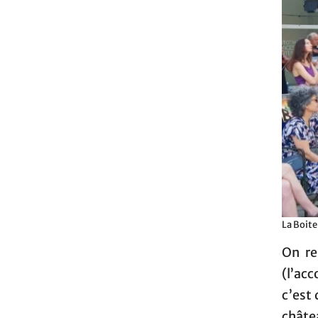
La Boite
On re
(l’ac
c’est 
châte