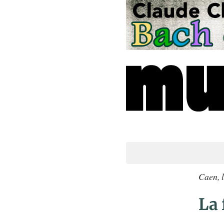
Caen, 
La 