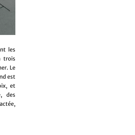
nt les
 trois
er. Le
nd est
ix, et
é, des
actée,