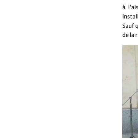
à l’a
instal
Sauf 
de la 