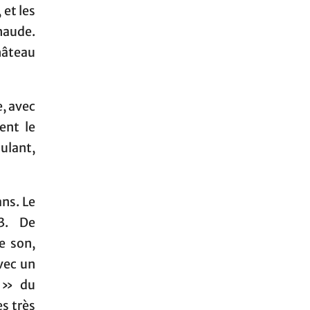
 et les
aude.
hâteau
e, avec
ent le
ulant,
ans. Le
3. De
e son,
avec un
r » du
es très