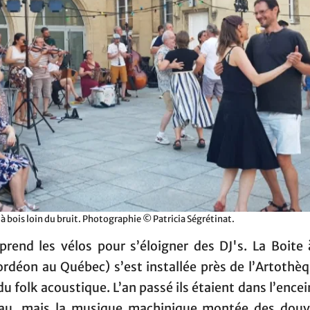
 à bois loin du bruit. Photographie © Patricia Ségrétinat.
prend les vélos pour s’éloigner des DJ's. La Boite 
cordéon au Québec) s’est installée près de l’Artothèq
du folk acoustique. L’an passé ils étaient dans l’ence
au, mais la musique machinique montée des douv