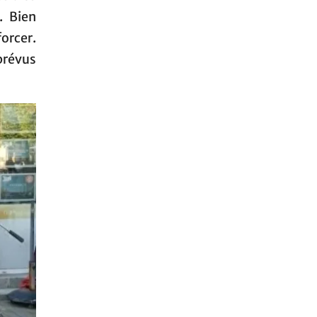
. Bien
forcer.
prévus