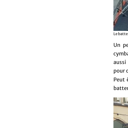
Le batte
Un pe
cymba
aussi
pour 
Peut 
batte