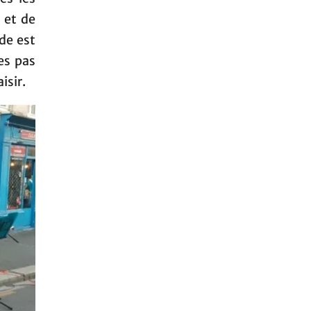
 et de
de est
es pas
isir.