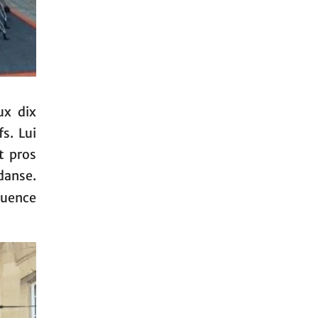
ux dix
s. Lui
t pros
danse.
quence