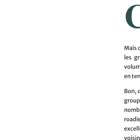
Mais c
les g
volum
en ten
Bon, o
grou
nombr
roadie
excel
voisin