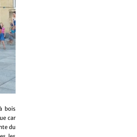
à bois
ue car
inte du
es les