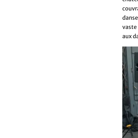
couvr
danse
vaste
aux da