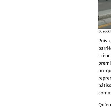
Du rock 
Puis 
barri
scène
premi
un qu
repre
pâtis
comme 
Qu’en 