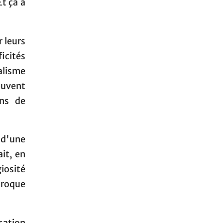
Et ça a
r leurs
icités
alisme
peuvent
ens de
 d'une
it, en
giosité
aroque
sation