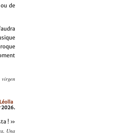
 ou de
faudra
usique
aroque
moment
 virgen
Léolla
r 2026.
sta ! »
ra, Una