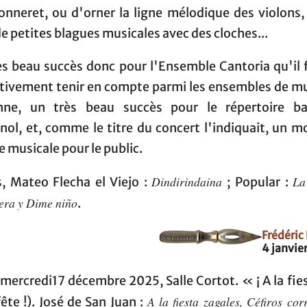
onneret, ou d'orner la ligne mélodique des violons,
de petites blagues musicales avec des cloches...
ès beau succès donc pour l'Ensemble Cantoria qu'il 
itivement tenir en compte parmi les ensembles de m
nne, un très beau succès pour le répertoire b
nol, et, comme le titre du concert l'indiquait, un 
e musicale pour le public.
Dindirindaina
La
s, Mateo Flecha el Viejo :
; Popular :
era y Dime niño
.
Frédéric 
4 janvie
 mercredi17 décembre 2025, Salle Cortot. « ¡ A la fie
A la fiesta zagales, Céfiros cor
fête !). José de San Juan :