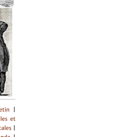
etin
|
cles et
cales
|