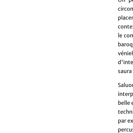
circo
place
contex
le co
baroq
vénie
d'int
saura 
Saluo
interp
belle 
techn
par e
perc