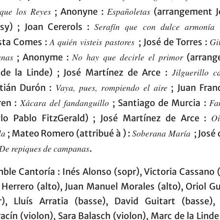
que los Reyes
Españoletas
; Anonyne :
(arrangement 
Serafín que con dulce armonía
sy) ; Joan Cererols :
;
A quién visteis pastores
Gi
sta Comes :
; José de Torres :
anas
No hay que decirle el primor
; Anonyme :
(arrang
Jilguerillo c
de la Linde) ; José Martínez de Arce :
Vaya, pues, rompiendo el aire
tián Durón :
; Juan Fran
Xácara del fandanguillo
Fa
ren :
; Santiago de Murcia :
Oi
glo Pablo FitzGerald) ; José Martínez de Arce :
la
Soberana María
; Mateo Romero (attribué à ) :
; José
De repiques de campanas
.
ble Cantoría : Inés Alonso (sopr), Victoria Cassano (
 Herrero (alto), Juan Manuel Morales (alto), Oriol G
r), Lluís Arratia (basse), David Guitart (basse),
acín (violon), Sara Balasch (violon), Marc de la Linde