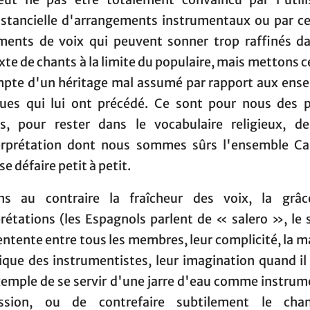
nstancielle d'arrangements instrumentaux ou par ce
ments de voix qui peuvent sonner trop raffinés d
te de chants à la limite du populaire, mais mettons c
mpte d'un héritage mal assumé par rapport aux ens
ues qui lui ont précédé. Ce sont pour nous des 
ls, pour rester dans le vocabulaire religieux, de
erprétation dont nous sommes sûrs l'ensemble Ca
se défaire petit à petit.
ns au contraire la fraîcheur des voix, la grâ
rétations (les Espagnols parlent de « salero », le s
entente entre tous les membres, leur complicité, la m
ique des instrumentistes, leur imagination quand il 
xemple de se servir d'une jarre d'eau comme instrum
ussion, ou de contrefaire subtilement le cha