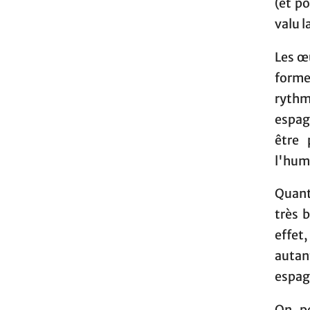
(et po
valu l
Les œu
forme
rythm
espagn
être 
l'hum
Quant
très 
effet,
autan
espag
On pe