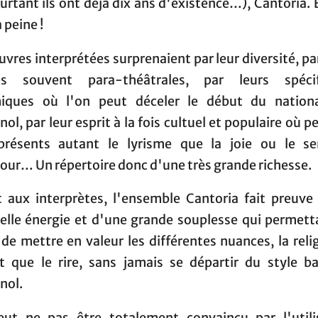
urtant ils ont déjà dix ans d'existence…), Cantoria. 
a peine !
vres interprétées surprenaient par leur diversité, pa
s souvent para-théâtrales, par leurs spécif
iques où l'on peut déceler le début du nation
ol, par leur esprit à la fois cultuel et populaire où 
présents autant le lyrisme que la joie ou le s
our… Un répertoire donc d'une très grande richesse.
 aux interprètes, l'ensemble Cantoria fait preuve
belle énergie et d'une grande souplesse qui permetta
 de mettre en valeur les différentes nuances, la reli
t que le rire, sans jamais se départir du style b
nol.
ut ne pas être totalement convaincu par l'utili