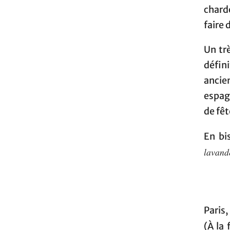
chard
faire 
Un tr
défin
ancie
espag
de fêt
En bi
lavand
Paris,
(À la 