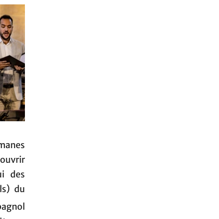
manes
couvrir
ui des
ls) du
spagnol