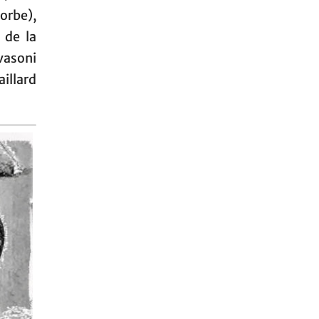
orbe),
 de la
vasoni
illard