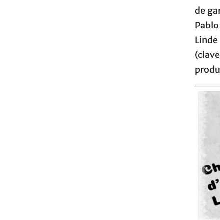
de ga
Pablo
Linde
(clav
produ