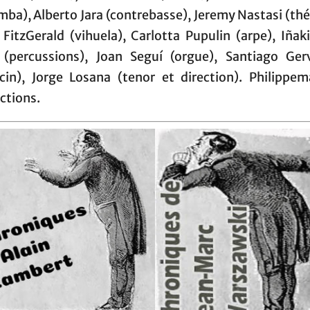
mba), Alberto Jara (contrebasse), Jeremy Nastasi (thé
 FitzGerald (vihuela), Carlotta Pupulin (arpe), Iñaki
 (percussions), Joan Seguí (orgue), Santiago Ger
ecin), Jorge Losana (tenor et direction). Philippema
ctions.