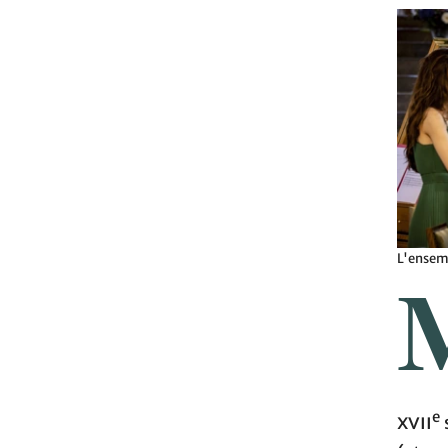
L'ensem
e
xvii