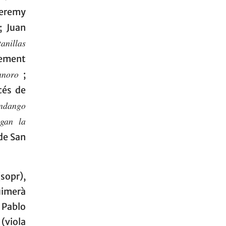
Jeremy
 Juan
tanillas
ement
anoro
;
cés de
ndango
gan la
 de San
sopr),
uimerà
 Pablo
 (viola