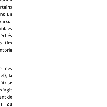
rtains
ans un
ela sur
embles
péchés
s tics
ntoría
ce des
el), la
aîtrise
s'agit
ent de
nt du