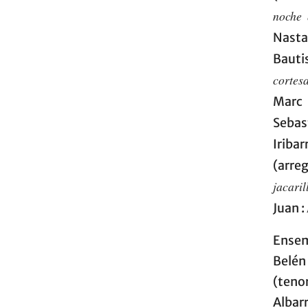
noche 
Nasta
Bauti
cortes
Marc 
Sebas
Iribar
(arre
jacaril
Juan :
Ensem
Belén
(teno
Albarr