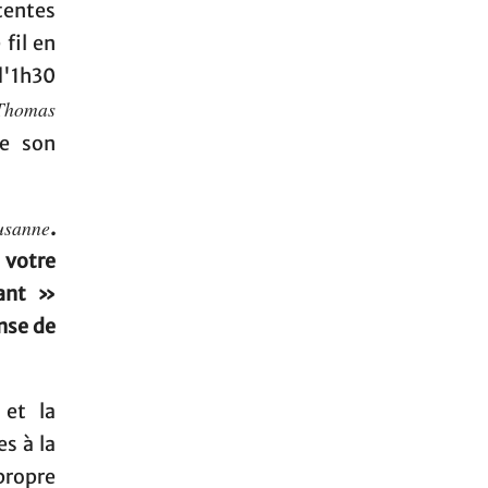
ttentes
 fil en
d'1h30
Thomas
de son
usanne
.
 votre
ant »
nse de
 et la
es à la
propre