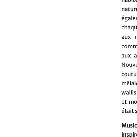
habit
natur
égale
chaqu
aux 
comma
aux a
Nouve
coutu
mêlai
wallis
et mo
était 
Music
inspi