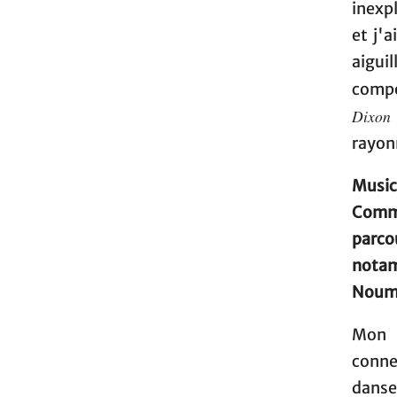
inexpl
et j'a
aigui
compo
Dixon
rayon
Music
Comme
parc
notam
Noum
Mon c
connex
danse