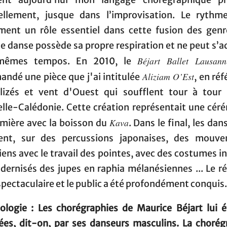
ent aujourd’hui mon langage chorégraphique p
ellement, jusque dans l’improvisation. Le rythm
ment un rôle essentiel dans cette fusion des genr
e danse possède sa propre respiration et ne peut s’a
Béjart Ballet Lausann
mêmes tempos. En 2010, le
Aliziam O’Est
ndé une pièce que j'ai intitulée
, en ré
lizés et vent d'Ouest qui soufflent tour à tour 
lle-Calédonie. Cette création représentait une cér
Kava
mière avec la boisson du
. Dans le final, les da
ent, sur des percussions japonaises, des mouv
iens avec le travail des pointes, avec des costumes i
dernisés des jupes en raphia mélanésiennes ... Le ré
spectaculaire et le public a été profondément conquis.
ologie : Les chorégraphies de Maurice Béjart lui é
rées, dit-on, par ses danseurs masculins. La chorég