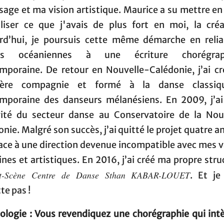
sage et ma vision artistique. Maurice a su mettre en
iliser ce que j'avais de plus fort en moi, la créat
rd’hui, je poursuis cette même démarche en relia
es océaniennes à une écriture chorégrap
mporaine. De retour en Nouvelle-Calédonie, j’ai c
ière compagnie et formé à la danse classiq
mporaine des danseurs mélanésiens. En 2009, j’ai
ivité du secteur danse au Conservatoire de la Nou
nie. Malgré son succès, j’ai quitté le projet quatre a
face à une direction devenue incompatible avec mes v
es et artistiques. En 2016, j’ai créé ma propre stru
nt-Scène Centre de Danse Sthan KABAR-LOUET
. Et je
te pas !
ologie : Vous revendiquez une chorégraphie qui intè