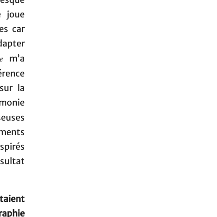
resque
e joue
es car
dapter
e
m’a
férence
sur la
émonie
nseuses
ements
nspirés
sultat
taient
raphie