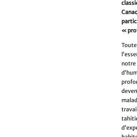
classi
Canaq
parti
« pro
Toute
l’esse
notr
d’humi
profo
deven
malad
trava
tahi
d’exp