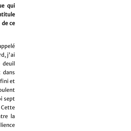
ue qui
ntitule
 de ce
appelé
d, j'ai
 deuil
t dans
fini et
oulent
i sept
 Cette
tre la
lience