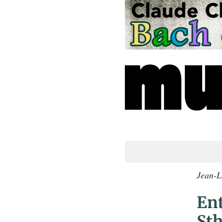
Jean-L
Ent
Sth