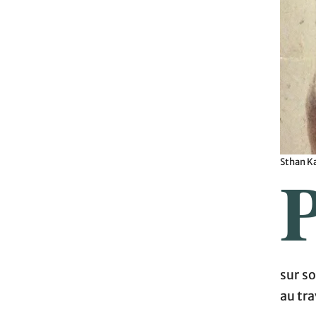
Sthan K
sur so
au tra