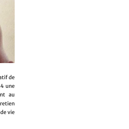
atif de
24 une
ent au
retien
 de vie