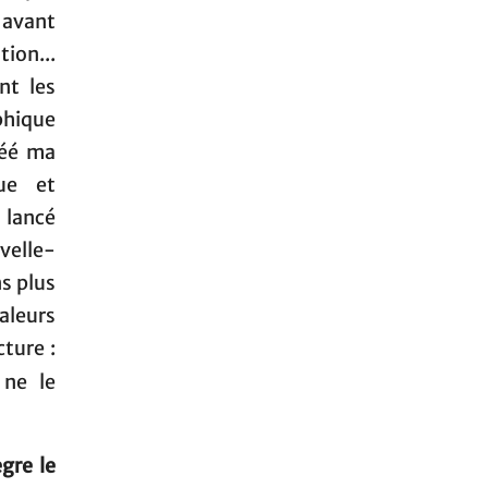
 avant
ion...
nt les
hique
réé ma
ue et
 lancé
velle-
ns plus
aleurs
cture :
 ne le
gre le