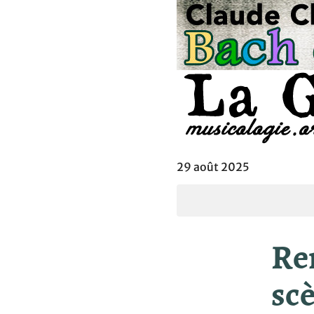
29 août 2025
Re
sc