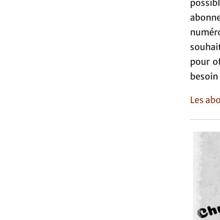
possib
abonne
numéro
souhai
pour of
besoin 
Les abo