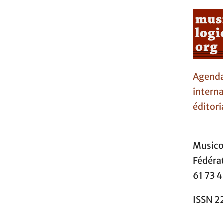
Agen
interna
éditori
Music
Fédéra
61 73 4
ISSN 2