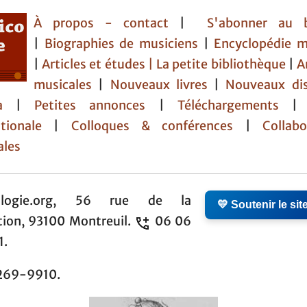
À propos - contact
|
S'abonner au b
|
Biographies de musiciens
|
Encyclopédie m
|
Articles et études
| La petite bibliothèque
|
A
musicales
|
Nouveaux livres
|
Nouveaux di
da
|
Petites annonces
|
Téléchargements
tionale
|
Colloques & conférences
|
Collabor
ales
ologie.org, 56 rue de la
💛 Soutenir le sit
tion, 93100 Montreuil.
06 06
1.
269-9910.