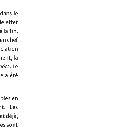
 dans le
le effet
 la fin.
 en chef
ociation
ment, la
. Le
péra
re a été
bles en
t. Les
et déjà,
es sont