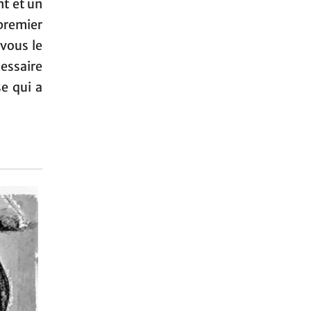
t et un
premier
vous le
essaire
se qui a