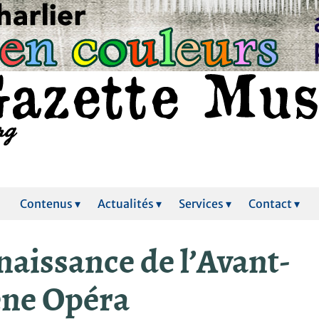
Contenus ▾
Actualités ▾
Services ▾
Contact ▾
naissance de l’Avant-
ène Opéra