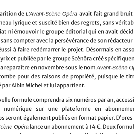
arition de
avait fait grand bruit
L’Avant-Scène Opéra
eau lyrique et suscité bien des regrets, sans véritab
t ni émouvoir le groupe éditorial qui en avait décidé
 sans compter avec la persévérance de son rédacteur
éussi à faire redémarrer le projet. Désormais en ass
yrix et publiée par le groupe Scènôra créé spécifique
va reparaître en novembre sous le nom
Avant-Scène O
tombe pour des raisons de propriété, puisque le tit
 par Albin Michel et lui appartient.
velle formule comprendra six numéros par an, accessi
t numérique sur une plateforme en abonnemen
 seront également publiés en format papier. D’ores 
lance un abonnement à 14 €. Deux formul
Scène Opéra