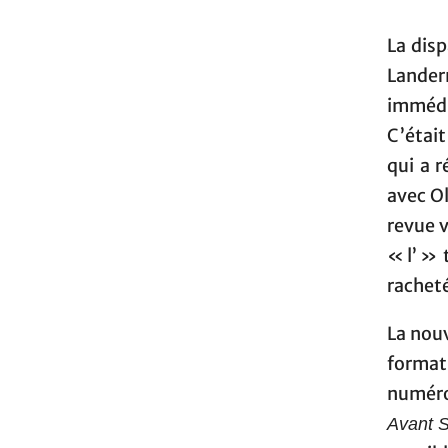
La disp
Landern
immédia
C’était
qui a r
avec Ol
revue 
« l’ » 
racheté
La nou
forma
numéros
Avant 