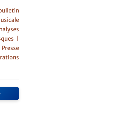
ulletin
usicale
nalyses
sques |
|
Presse
ations
e