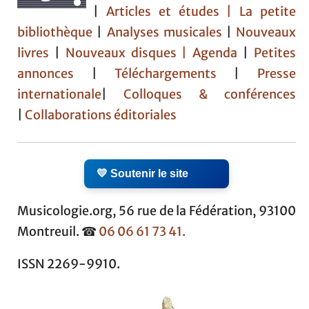
|
Articles et études
| La petite
bibliothèque
|
Analyses musicales
|
Nouveaux
livres
|
Nouveaux disques |
Agenda
|
Petites
annonces
|
Téléchargements
|
Presse
internationale
|
Colloques & conférences
|
Collaborations éditoriales
💛 Soutenir le site
Musicologie.org, 56 rue de la Fédération, 93100
Montreuil. ☎
06 06 61 73 41.
ISSN 2269-9910.