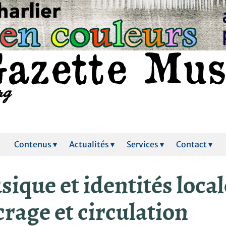
Contenus ▾
Actualités ▾
Services ▾
Contact ▾
ique et identités local
rage et circulation