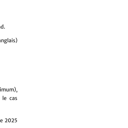
d.
nglais)
imum),
 le cas
re 2025