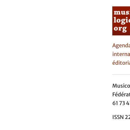
Agen
interna
éditori
Music
Fédéra
61 73 4
ISSN 2