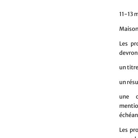
11-13 
Maison
Les pr
devron
un titr
un rés
une c
mentio
échéant
Les pr