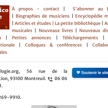
À propos - contact
|
S'abonner au b
|
Biographies de musiciens
|
Encyclopédie m
|
Articles et études
| La petite bibliothèque
|
A
musicales
|
Nouveaux livres
|
Nouveaux di
da
|
Petites annonces
|
Téléchargements
tionale
|
Colloques & conférences
|
Collabor
ales
ologie.org, 56 rue de la
💛 Soutenir le sit
tion, 93100 Montreuil.
06 06
1.
269-9910.