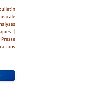
ulletin
usicale
nalyses
sques |
|
Presse
ations
e