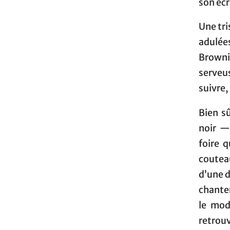
son écr
Une tri
adulée
Browni
serveu
suivre,
Bien s
noir —
foire q
coutea
d’une d
chanter
le mod
retrouv