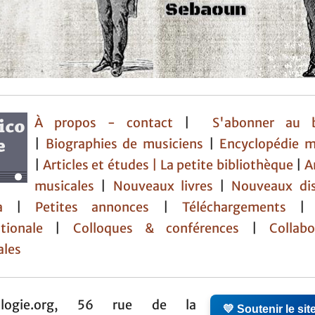
À propos - contact
|
S'abonner au b
|
Biographies de musiciens
|
Encyclopédie m
|
Articles et études
| La petite bibliothèque
|
A
musicales
|
Nouveaux livres
|
Nouveaux di
da
|
Petites annonces
|
Téléchargements
tionale
|
Colloques & conférences
|
Collabor
ales
ologie.org, 56 rue de la
💛 Soutenir le sit