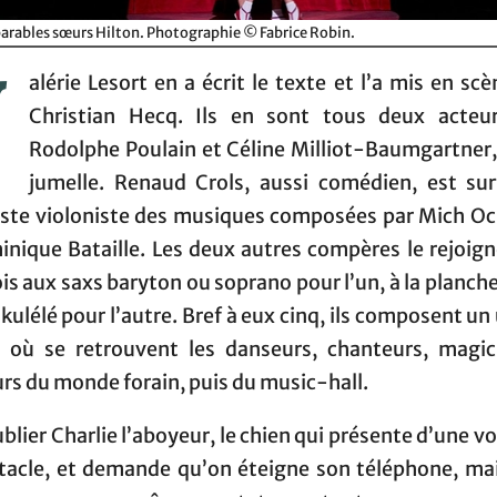
parables sœurs Hilton. Photographie © Fabrice Robin.
V
alérie Lesort en a écrit le texte et l’a mis en sc
Christian Hecq. Ils en sont tous deux acteu
Rodolphe Poulain et Céline Milliot-Baumgartner, 
jumelle. Renaud Crols, aussi comédien, est sur
riste violoniste des musiques composées par Mich O
inique Bataille. Les deux autres compères le rejoign
is aux saxs baryton ou soprano pour l’un, à la planche
kulélé pour l’autre. Bref à eux cinq, ils composent un
é où se retrouvent les danseurs, chanteurs, magic
rs du monde forain, puis du music-hall.
blier Charlie l’aboyeur, le chien qui présente d’une vo
ctacle, et demande qu’on éteigne son téléphone, mai