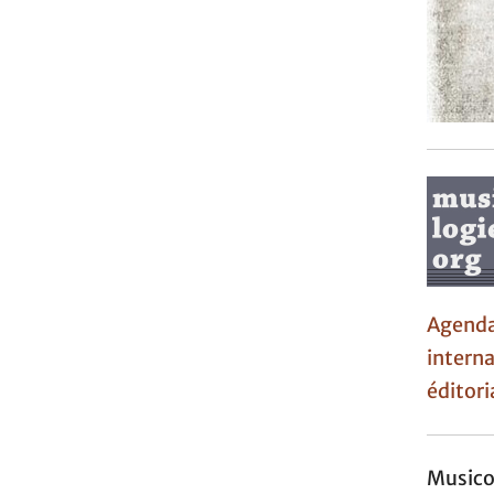
Agen
interna
éditori
Music