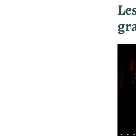
Les
gra