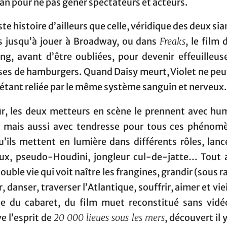
an pour ne pas gêner spectateurs et acteurs.
ste histoire d’ailleurs que celle, véridique des deux si
s jusqu’à jouer à Broadway, ou dans
Freaks
, le film
ng, avant d’être oubliées, pour devenir effeuilleuse
ses de hamburgers. Quand Daisy meurt, Violet ne peut
 étant reliée par le même système sanguin et nerveux.
ûr, les deux metteurs en scène le prennent avec h
 mais aussi avec tendresse pour tous ces phénom
u’ils mettent en lumière dans différents rôles, lan
ux, pseudo-Houdini, jongleur cul-de-jatte… Tout 
ouble vie qui voit naître les frangines, grandir (sous r
, danser, traverser l’Atlantique, souffrir, aimer et vieil
e du cabaret, du film muet reconstitué sans vidé
e l’esprit de
20 000 lieues sous les mers
, découvert il 