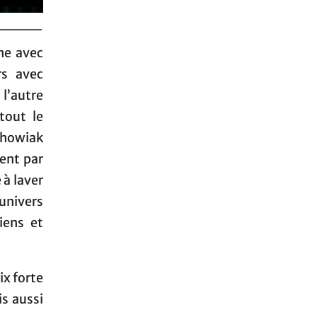
ène avec
rs avec
l’autre
tout le
chowiak
ent par
 à laver
 univers
iens et
ix forte
s aussi