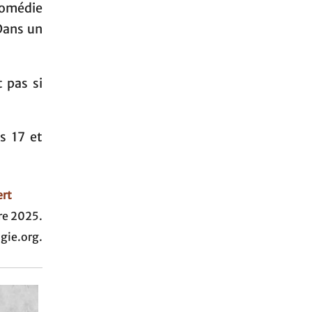
comédie
Dans un
 pas si
es 17 et
ert
e 2025.
gie.org.