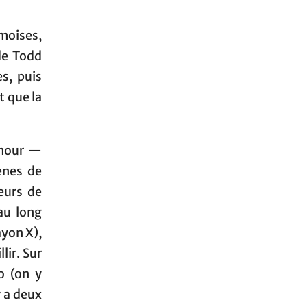
amoises,
 de Todd
s, puis
 que la
umour —
ènes de
ceurs de
au long
ayon X),
lir. Sur
o (on y
y a deux