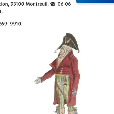
tion, 93100 Montreuil, ☎ 06 06
1.
269-9910.