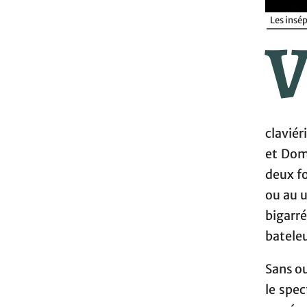
Les insé
clavié
et Dom
deux fo
ou au u
bigarr
bateleu
Sans ou
le spe