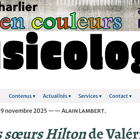
Contenus ▾
Actualités ▾
Services ▾
Contact ▾
 29 novembre 2025 ——
Alain Lambert
.
s sœurs Hilton
de Valér