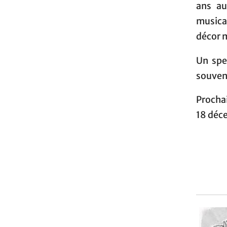
ans au
musica
décor m
Un spe
souvent
Procha
18 déc