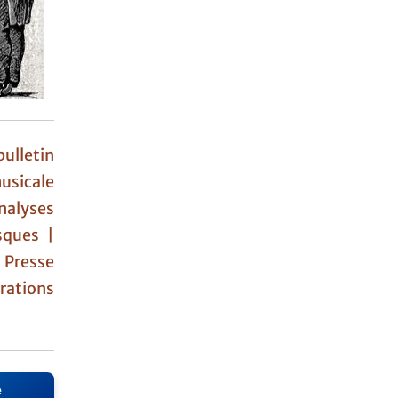
ulletin
usicale
nalyses
sques |
|
Presse
ations
e