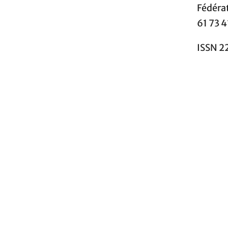
Fédéra
61 73 4
ISSN 2