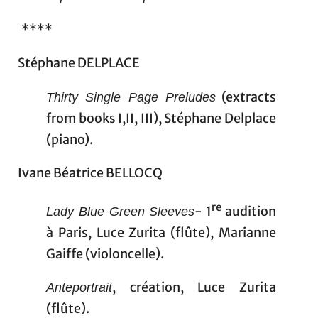
****
Stéphane DELPLACE
(extracts
Thirty Single Page Preludes
from books I,II, III), Stéphane Delplace
(piano).
Ivane Béatrice BELLOCQ
re
- 1
audition
Lady Blue Green Sleeves
à Paris, Luce Zurita (flûte), Marianne
Gaiffe (violoncelle).
, création, Luce Zurita
Anteportrait
(flûte).