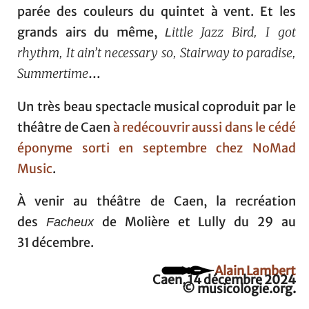
parée des couleurs du quintet à vent. Et les
grands airs du même,
ittle Jazz Bird
I got
L
,
rhythm
It ain’t necessary so
Stairway to paradise
,
,
,
Summertime
…
Un très beau spectacle musical coproduit par le
théâtre de Caen
à redécouvrir aussi dans le cédé
éponyme sorti en septembre chez NoMad
Music
.
À venir au théâtre de Caen, la recréation
des
de Molière et Lully du 29 au
Facheux
31 décembre.
Alain Lambert
Caen, 14 décembre 2024
© musicologie.org.