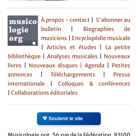
À propos - contact
|
S'abonner au
bulletin
|
Biographies de
musiciens
|
Encyclopédie musicale
|
Articles et études
| La petite
bibliothèque
|
Analyses musicales
|
Nouveaux
livres
|
Nouveaux disques |
Agenda
|
Petites
annonces
|
Téléchargements
|
Presse
internationale
|
Colloques & conférences
|
Collaborations éditoriales
💛 Soutenir le site
Musicologie.org, 56 rue de la Fédération, 93100