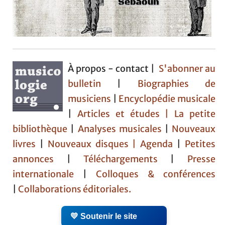
À propos - contact |
S'abonner au
bulletin
|
Biographies de
musiciens
|
Encyclopédie musicale
|
Articles et études
| La petite
bibliothèque
|
Analyses musicales
|
Nouveaux
livres
|
Nouveaux disques |
Agenda
|
Petites
annonces
|
Téléchargements
|
Presse
internationale
|
Colloques & conférences
|
Collaborations éditoriales.
💛 Soutenir le site