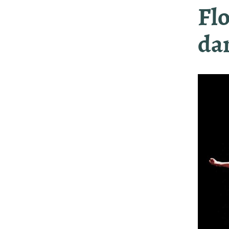
Flo
da