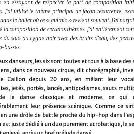
s en essayant de respecter la part de composition init
ais. J’ai utilisé le thème principal de façon récurrente, e
ans le ballet où ce « guimic » revient souvent. J’ai parf
é la composition de certains thèmes. J’ai entièrement co
 du solo du cygne noir avec des bruits d’eau, des percus
ra-basses.
ux danseurs, les six sont toutes et tous à la base des 
iens, dans ce nouveau cirque, dit chorégraphié, inv
ce Caillon depuis 20 ans, en mêlant leur vocab
tes, jetés, portés, lancés, antipodismes, sauts mult
 de la danse classique et moderne, ce qui en
érablement leur présence scénique. Comme ce sirt
 en une drôle de battle proche du hip-hop dans l’esp
 est juste dédié à un duo purement acrobatique, le se
t enlevé, après un bref prélude dansé.