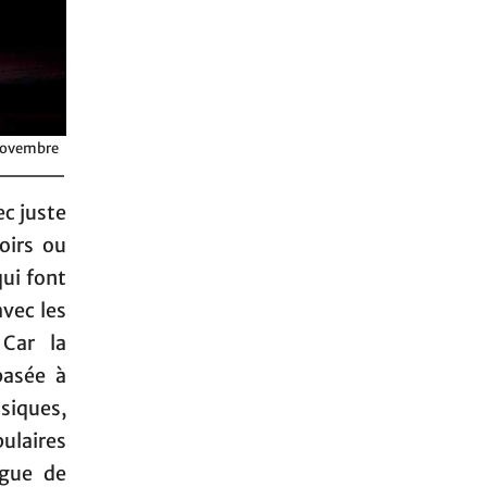
 novembre
ec juste
oirs ou
ui font
avec les
 Car la
basée à
siques,
pulaires
rgue de