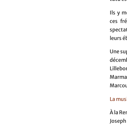
Ils y 
ces fr
spectat
leurs é
Une sup
décemb
Lilleb
Marman
Marcous
La mus
À la Re
Joseph 