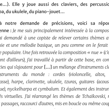
ie…). Elle y joue aussi des claviers, des percussi
a, du ukulele, du piano-jouet…
 à notre demande de précisions, voici sa répo
enne :
Je me suis principalement intéressée à la compos
’ai demandé à une copiste de relever certains thèmes 
e et une mélodie basique, un peu comme on le ferait
 populaire. Une fois retrouvée la composition « nue » (c’ét
t d’ailleurs), j’ai travaillé à partir de cette base, en c
ties qui s’ajoutent pour
[…]
un mélange d’instruments cl
nstruments du monde : cordes (violoncelle, altos, v
asse), harpe, clarinette, ukulele, tzuras, guitares (acous
que), nyckelharpa et cymbalum. Et également des instru
és virtuelles. J’ai réarrangé les thèmes de Tchaïkovski, 
s passages, raccourci d’autres, mis en boucle ou même cou