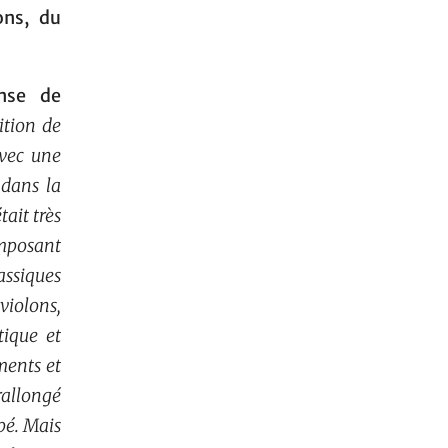
ons, du
nse de
ition de
avec une
 dans la
ait très
omposant
assiques
iolons,
tique et
ments et
rallongé
pé. Mais