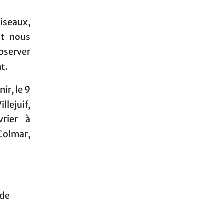
iseaux,
Et nous
observer
t.
ir, le 9
lejuif,
vrier à
Colmar,
 de