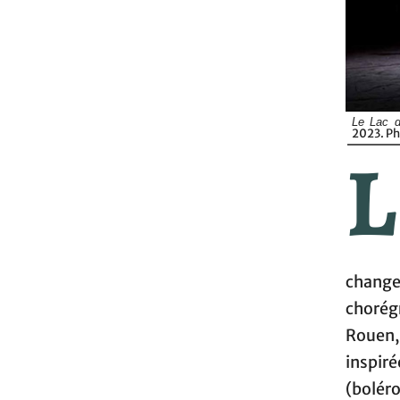
Le Lac 
2023. Ph
L
change
chorég
Rouen,
inspiré
(bolér