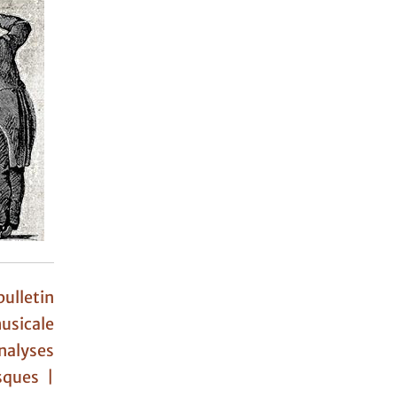
ulletin
usicale
nalyses
sques |