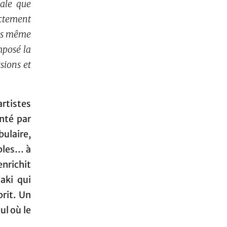
iale que
xactement
ois même
mposé la
sions et
artistes
enté par
ulaire,
iples… à
richit
aki qui
rit. Un
ul où le