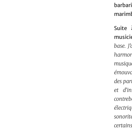
barbar
marimb
Suite
musici
base. J
harmoni
musique
émouvan
des par
et d’i
contreb
électri
sonorit
certain