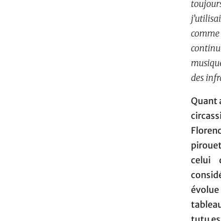
toujour
j’utilis
comme d
continu
musique
des inf
Quant a
circass
Floren
pirouet
celui
consid
évolue
tableau
tutu es