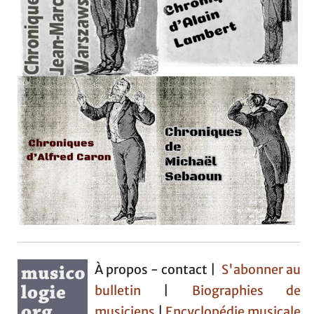
À propos - contact |
S'abonner au
bulletin
|
Biographies de
musiciens
|
Encyclopédie musicale