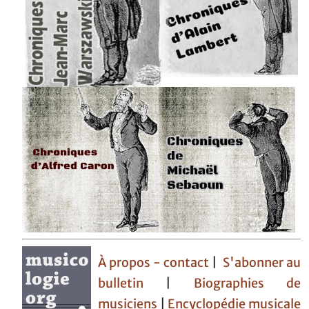
À propos - contact
|
S'abonner au
bulletin
|
Biographies de
musiciens
|
Encyclopédie musicale