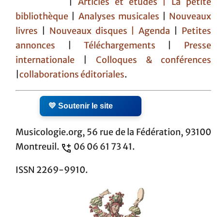
|
Articles et études
| La petite
bibliothèque
|
Analyses musicales
|
Nouveaux
livres
|
Nouveaux disques |
Agenda
|
Petites
annonces
|
Téléchargements
|
Presse
internationale
|
Colloques & conférences
|
collaborations éditoriales
.
💛 Soutenir le site
Musicologie.org, 56 rue de la Fédération, 93100
Montreuil.
06 06 61 73 41.
ISSN 2269-9910.