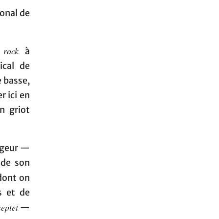
onal de
 rock
à
ical de
e basse,
r ici en
n griot
angeur —
 de son
dont on
s et de
septet
—