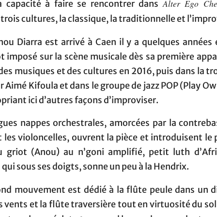
Alter Ego Ch
a capacité à faire se rencontrer dans
e
trois cultures, la classique, la traditionnelle et l’impr
ou Diarra est arrivé à Caen il y a quelques années e
t imposé sur la scène musicale dès sa première appa
 des musiques et des cultures en 2016, puis dans la t
 Aimé Kifoula et dans le groupe de jazz POP (Play Ow
priant ici d’autres façons d’improviser.
gues nappes orchestrales, amorcées par la contrebas
t les violoncelles, ouvrent la pièce et introduisent le
u griot (Anou) au n’goni amplifié, petit luth d’Afr
 qui sous ses doigts, sonne un peu à la Hendrix.
ond mouvement est dédié à la flûte peule dans un d
s vents et la flûte traversière tout en virtuosité du sol