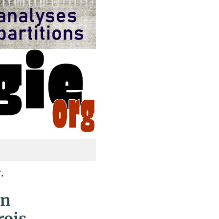
t
.
un