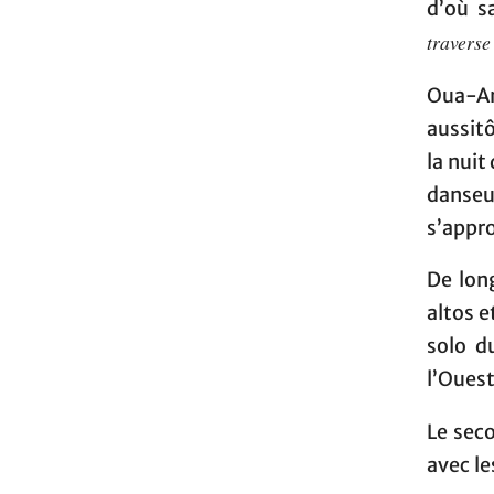
d’où s
travers
Oua-An
aussitô
la nuit
danseur
s’appro
De lon
altos e
solo d
l’Ouest
Le sec
avec le