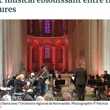
c musical éblouissant entre t
tures
Diarra avec l'Orchestre régional de Normandie. Photographie © Patricia
t.