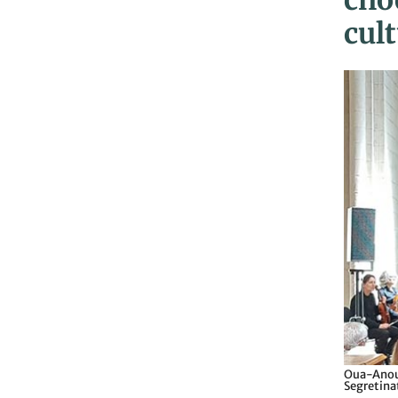
cho
cul
Oua-Anou 
Segretina