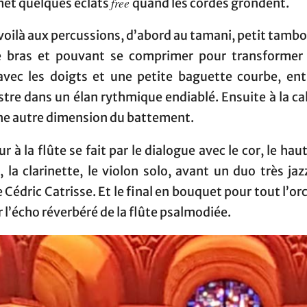
free
met quelques éclats
quand les cordes grondent.
 voilà aux percussions, d’abord au tamani, petit tamb
e bras et pouvant se comprimer pour transformer 
avec les doigts et une petite baguette courbe, ent
stre dans un élan rythmique endiablé. Ensuite à la c
ne autre dimension du battement.
ur à la flûte se fait par le dialogue avec le cor, le haut
 la clarinette, le violon solo, avant un duo très ja
te Cédric Catrisse. Et le final en bouquet pour tout l’or
r l’écho réverbéré de la flûte psalmodiée.