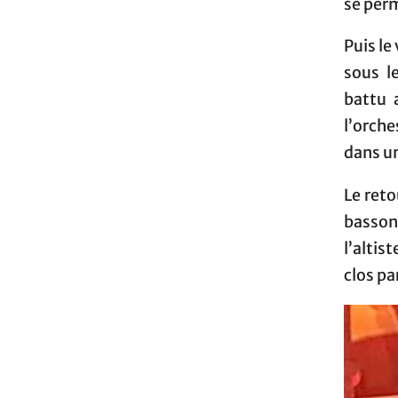
se per
Puis le
sous l
battu 
l’orche
dans u
Le reto
basson,
l’altis
clos pa