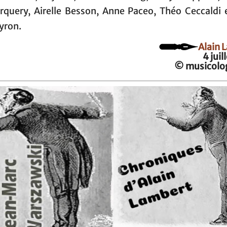
rquery, Airelle Besson, Anne Paceo, Théo Ceccaldi e
yron.
Alain 
4 juil
© musicolog