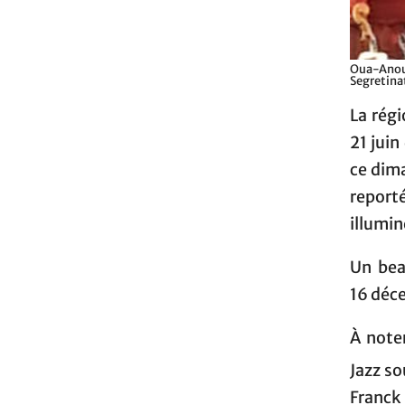
Oua-Anou 
Segretina
La régi
21 juin
ce dima
report
illumin
Un bea
16 déce
À note
Jazz so
Franck