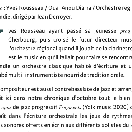
go
: Yves Rousseau / Oua-Anou Diarra / Orchestre régi
ie, dirigé par Jean Derroyer.
Y
prog
ves Rousseau ayant passé sa jeunesse
Cherbourg, puis croisé le futur directeur mus
l’orchestre régional quand il jouait de la clarinett
est le musicien qu’il fallait pour faire se rencontre
die un orchestre classique habité d’écriture et u
bé multi-instrumentiste nourri de tradition orale.
compositeur est aussi contrebassiste de jazz et arr
it ici dans notre chronique d’octobre tout le bien
opus
Fragments
r
de jazz progressif
(Yolk music 2020) 
aît dans l’écriture orchestrale les jeux de rythme
s sonores offerts en écrin aux différents solistes du