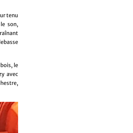
our tenu
le son,
raînant
alebasse
bois, le
zzy avec
chestre,