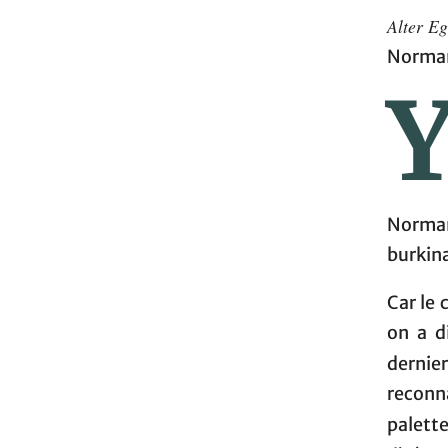
Alter E
Normand
Norman
burkina
Car le 
on a d
dernie
reconn
palette