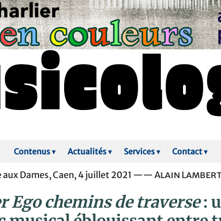
Contenus
▾
Actualités
▾
Services
▾
Contact
▾
 aux Dames, Caen, 4 juillet 2021 ——
Alain Lamber
er Ego chemins de traverse
: 