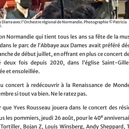
Diarra avec l'Orchestre régional de Normandie. Photographie © Patricia
t.
on Normandie qui tient tous les ans sa fête de la mu
 dans le parc de l’Abbaye aux Dames avait préféré dé
nche de début juillet, en offrant en plus ce concert d
é deux fois depuis 2020, dans l’église Saint-Gille
ée et ensoleillée.
u concert à redécouvrir à la Renaissance de Mondev
mbre si tout va bien. Ne le ratez pas.
r que Yves Rousseau jouera dans le concert des rési
e
us les pommiers, jeudi 26 août, pour le 40
anniversai
 Tortiller, Bojan Z, Louis Winsberg, Andy Sheppard,