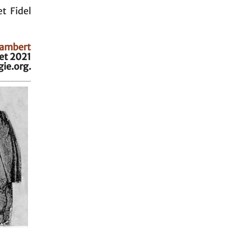
t Fidel
Lambert
let 2021
ie.org.