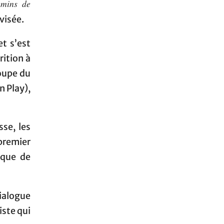
emins de
ovisée.
t s’est
rition à
roupe du
n Play),
se, les
 premier
ique de
ialogue
iste qui