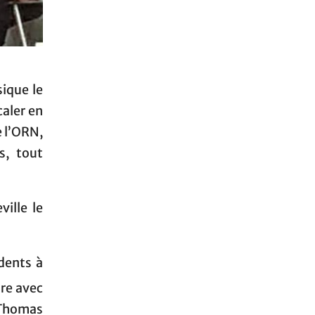
sique le
caler en
e l’ORN,
s, tout
ille le
dents à
re avec
 Thomas