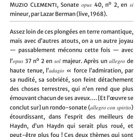
o
opus
si
M
uzio Clementi,
Sonate
40, n
2, en
mineur, par Lazar Berman (live, 1968).
Assez loin de ces plongées en terre romantique,
mais avec d’autres atouts, on a un autre joyau
— passablement méconnu cette fois — avec
o
opus
sol
allegro
l’
37 n
2 en
majeur. Après un
de
adagio
haute tenue, l’
« force l’admiration, par
sa nudité, sa sobriété, son feint détachement
des choses terrestres, qui n’en rend que plus
émouvant chacun de ses aveux…. [Et l’œuvre se
allegro con spirito
conclut sur] un rondo-sonate (
)
étourdissant, dans l’esprit des meilleurs de
Haydn, d’un Haydn qui serait plus roué, et
peut-être plus fou ! Ces deux thèmes qui sont