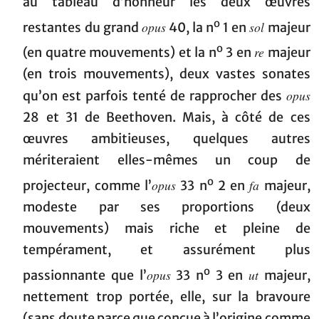
au tableau d’honneur les deux œuvres
o
opus
sol
restantes du grand
40, la n
1 en
majeur
o
re
(en quatre mouvements) et la n
3 en
majeur
(en trois mouvements), deux vastes sonates
opus
qu’on est parfois tenté de rapprocher des
28 et 31 de Beethoven. Mais, à côté de ces
œuvres ambitieuses, quelques autres
mériteraient elles-mêmes un coup de
o
opus
fa
projecteur, comme l’
33 n
2 en
majeur,
modeste par ses proportions (deux
mouvements) mais riche et pleine de
tempérament, et assurément plus
o
opus
ut
passionnante que l’
33 n
3 en
majeur,
nettement trop portée, elle, sur la bravoure
(sans doute parce que conçue à l’origine comme