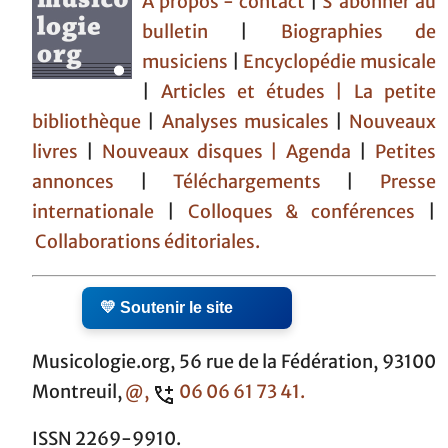
À propos - contact
|
S'abonner au
bulletin
|
Biographies de
musiciens
|
Encyclopédie musicale
|
Articles et études
| La petite
bibliothèque
|
Analyses musicales
|
Nouveaux
livres
|
Nouveaux disques |
Agenda
|
Petites
annonces
|
Téléchargements
|
Presse
internationale
|
Colloques & conférences
|
Collaborations éditoriales.
💛 Soutenir le site
Musicologie.org, 56 rue de la Fédération, 93100
Montreuil,
@,
06 06 61 73 41.
ISSN 2269-9910.