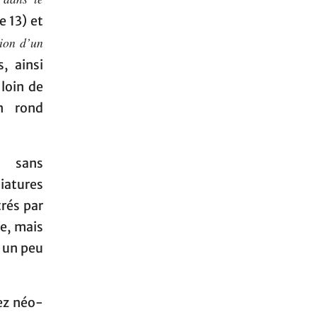
e 13) et
ion d’un
, ainsi
loin de
n rond
r sans
iatures
trés par
e, mais
 un peu
ez néo-