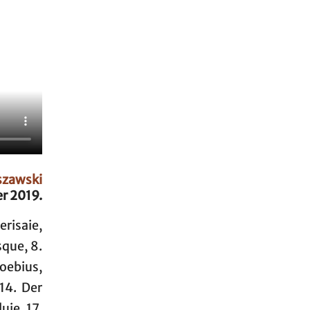
szawski
er 2019.
erisaie,
sque, 8.
Moebius,
 14. Der
uie, 17.