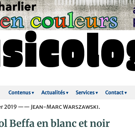
Contenus
▾
Actualités
▾
Services
▾
Contact
▾
ier 2019 ——
Jean-Marc Warszawski.
l Beffa en blanc et noir