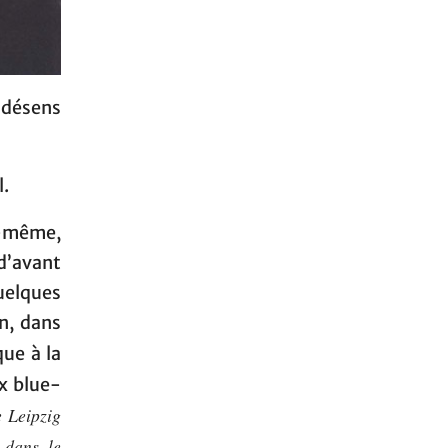
Indésens
l.
i-même,
d’avant
quelques
n, dans
ue à la
ux blue-
e Leipzig
 dans le