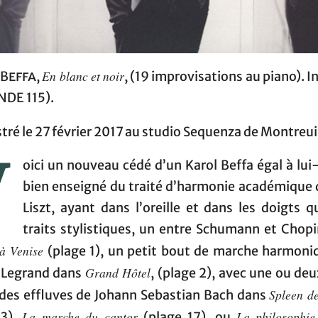
En blanc et noir
 Beffa
,
, (19 improvisations au piano). 
NDE 115).
tré le 27 février 2017 au studio Sequenza de Montreui
V
oici un nouveau cédé d’un Karol Beffa égal à lu
bien enseigné du traité d’harmonie académique 
Liszt, ayant dans l’oreille et dans les doigts 
traits stylistiques, un entre Schumann et Chopi
à Venise
(plage 1), un petit bout de marche harmoniq
Grand Hôtel
 Legrand dans
, (plage 2), avec une ou de
Spleen d
 des effluves de Johann Sebastian Bach dans
La marche du cantor
La philosophie
 3),
(plage 17), ou