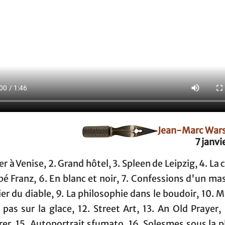
Jean-Marc War
7 janvi
er à Venise, 2. Grand hôtel, 3. Spleen de Leipzig, 4. La c
bé Franz, 6. En blanc et noir, 7. Confessions d'un ma
ier du diable, 9. La philosophie dans le boudoir, 10. 
 pas sur la glace, 12. Street Art, 13. An Old Prayer,
r, 15. Autoportrait sfumato, 16. Solesmes sous la pl