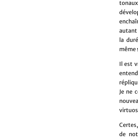
tonaux
dévelop
enchaî
autant
la dur
même si
Il est 
entend
répliqu
Je ne 
nouvea
virtuos
Certes,
de not