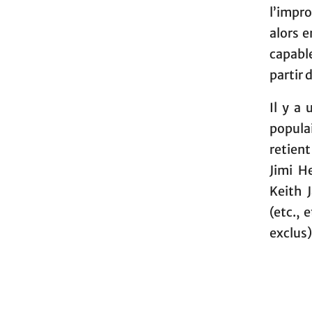
l’impro
alors 
capable
partir
Il y a
populai
retient
Jimi H
Keith 
(etc., 
ex