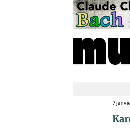
7 janv
Karo