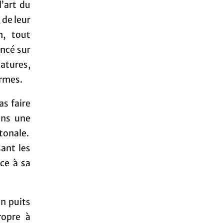
’art du
 de leur
n, tout
ncé sur
atures,
ormes.
as faire
ans une
 tonale.
ant les
ce à sa
un puits
ropre à