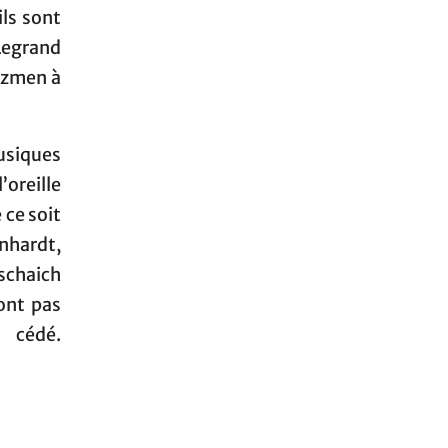
ils sont
Legrand
azzmen à
usiques
’oreille
 ce soit
nhardt,
schaich
sont pas
dé.