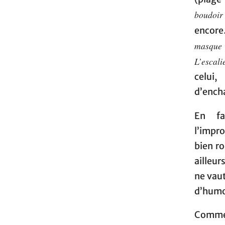
boudoir
encore
masque
L’escali
celui
d’ench
En fa
l’impr
bien ro
ailleu
ne vau
d’humo
Comme 