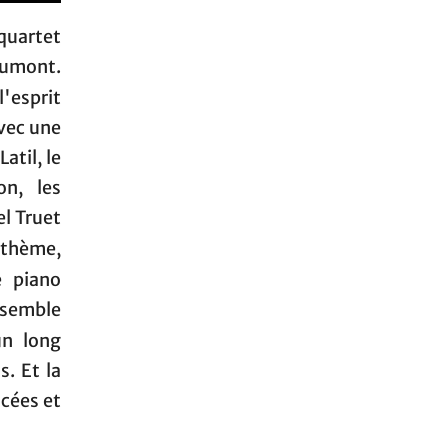
quartet
Dumont.
 l'esprit
vec une
atil, le
n, les
el Truet
r thème,
e piano
ensemble
n long
s. Et la
ncées et