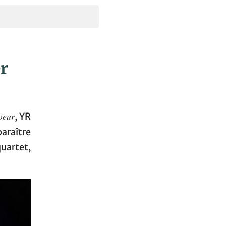
er
oeur
, YR
paraître
uartet,