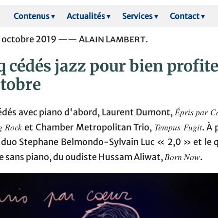
Contenus
▾
Actualités
▾
Services
▾
Contact
▾
7 octobre 2019 ——
Alain Lambert
.
q cédés jazz pour bien profit
ctobre
Épris par C
cédés avec piano d'abord, Laurent Dumont,
ig Rock
Tempus Fugit
et Chamber Metropolitan Trio,
. À 
le duo Stephane Belmondo-Sylvain Luc « 2,0 » et le q
Born Now
e sans piano, du oudiste Hussam Aliwat,
.