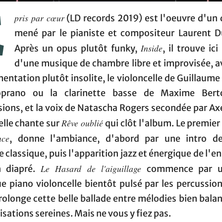
É
pris par cœur
(LD records 2019) est l'oeuvre d'un 
mené par le pianiste et compositeur Laurent 
Inside
Après un opus plutôt funky,
, il trouve ici
d'une musique de chambre libre et improvisée, a
entation plutôt insolite, le violoncelle de Guillaume L
oprano ou la clarinette basse de Maxime Berto
ions, et la voix de Natascha Rogers secondée par Ax
Rêve oublié
elle chante sur
qui clôt l'album. Le premie
nce
, donne l'ambiance, d'abord par une intro d
 classique, puis l'apparition jazz et énergique de l'
Le Hasard de l'aiguillage
n diapré.
commence par u
e piano violoncelle bientôt pulsé par les percussion
rolonge cette belle ballade entre mélodies bien bala
sations sereines. Mais ne vous y fiez pas.