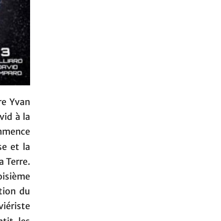
ire Yvan
id à la
ommence
e et la
a Terre.
oisième
tion du
iériste