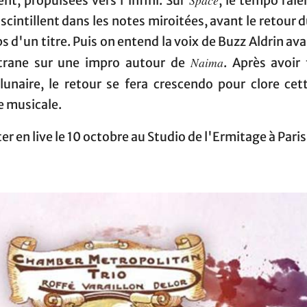
nt, propulsées vers l'infini. Sur
, le tempo ralen
 scintillent dans les notes miroitées, avant le retour 
s d'un titre. Puis on entend la voix de Buzz Aldrin ava
Naima
trane sur une impro autour de
. Après avoir 
lunaire, le retour se fera crescendo pour clore cett
e musicale.
er en live le 10 octobre au Studio de l'Ermitage à Paris