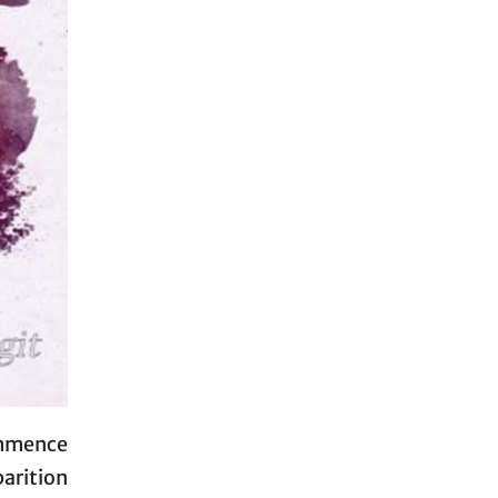
ommence
parition