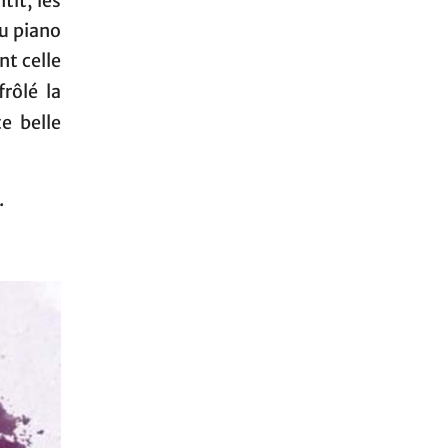
tit, les
du piano
nt celle
frôlé la
e belle
.