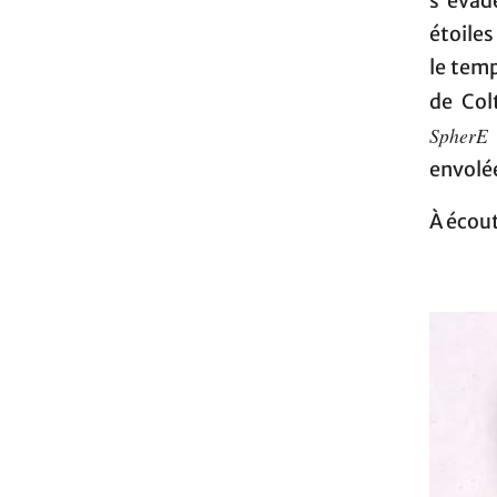
s'évade
étoiles
le temp
de Col
SpherE
envolé
À écout