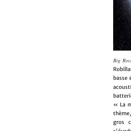
Big Roc
Robill
basse 
acoust
batteri
« La m
thème,
gros c