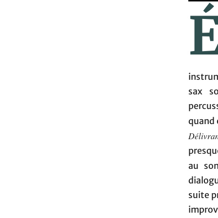
instrum
sax s
percuss
quand 
Délivra
presque
au so
dialogu
suite p
improvi