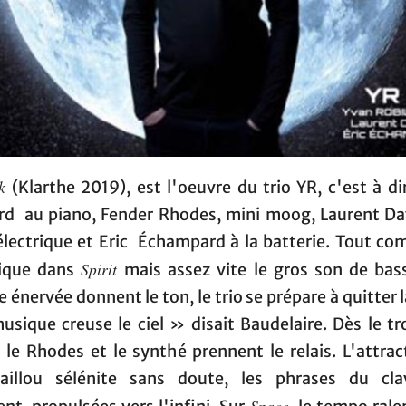
k
(Klarthe 2019), est l'oeuvre du trio YR, c'est à d
ard au piano, Fender Rhodes, mini moog, Laurent Dav
électrique et Eric Échampard à la batterie. Tout c
Spirit
ique dans
mais assez vite le gros son de bass
e énervée donnent le ton, le trio se prépare à quitter l
usique creuse le ciel » disait Baudelaire. Dès le tr
 le Rhodes et le synthé prennent le relais. L'attrac
aillou sélénite sans doute, les phrases du clav
Space