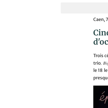
Caen, 
Cin
d'o
Trois 
, B
trio
le 18 
presqu