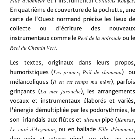
Fille d'honneur
Cotillons Rouges
et l'instrumental
.
En quatrième de couverture de la pochette, une
carte de l'Ouest normand précise les lieux de
collecte ou d'écriture des nouveaux
Reel de la noiraude
instrumentaux comme le
ou le
Reel du Chemin Vert
.
Les textes, originaux dans leurs propos,
Les prunes
Poil de chameau
humoristiques (
,
) ou
Il en est temps ma mère
mélancoliques (
), parfois
La mer farouche
grinçants (
), les arrangements
vocaux et instrumentaux élaborés et variés,
l'énergie démultipliée par les podorythmies, le
ulleann
Kansas
son irlandais aux flûtes et
pipe (
,
Le curé d'Argentan
Fille d'honneur
, ou en ballade
,
ulleann
duo voix et
pipe), un plus au son