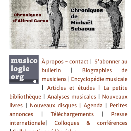
À propos - contact
|
S'abonner au
bulletin
|
Biographies de
musiciens
|
Encyclopédie musicale
|
Articles et études
| La petite
bibliothèque
|
Analyses musicales
|
Nouveaux
livres
|
Nouveaux disques |
Agenda
|
Petites
annonces
|
Téléchargements
|
Presse
internationale
|
Colloques & conférences