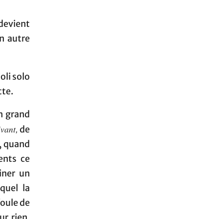
devient
n autre
oli solo
tte.
n grand
ivant
de
,
e, quand
ents ce
iner un
quel la
foule de
r rien,