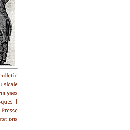
ulletin
usicale
nalyses
sques |
|
Presse
ations