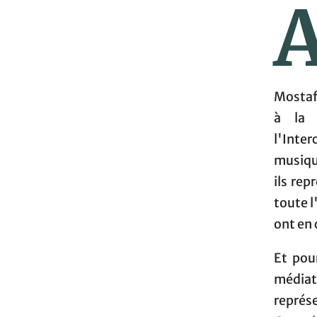
Mostaf
à la 
l'Inte
musiqu
ils rep
toute l
ont en 
Et pou
médiat
représe