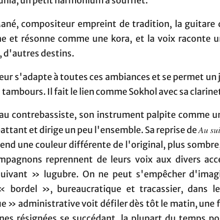
nia, un petit harmonium à soufflet.
ané, compositeur empreint de tradition, la guitare 
ine et résonne comme une kora, et la voix raconte u
 d'autres destins.
eur s'adapte à toutes ces ambiances et se permet un j
 tambours. Il fait le lien comme Sokhol avec sa clarine
au contrebassiste, son instrument palpite comme u
Au su
attant et dirige un peu l'ensemble. Sa reprise de
rend une couleur différente de l'original, plus sombr
mpagnons reprennent de leurs voix aux divers acc
uivant » lugubre. On ne peut s'empêcher d'imag
« bordel », bureaucratique et tracassier, dans le
 » administrative voit défiler dès tôt le matin, une 
nes résignées se succédant, la plupart du temps pou