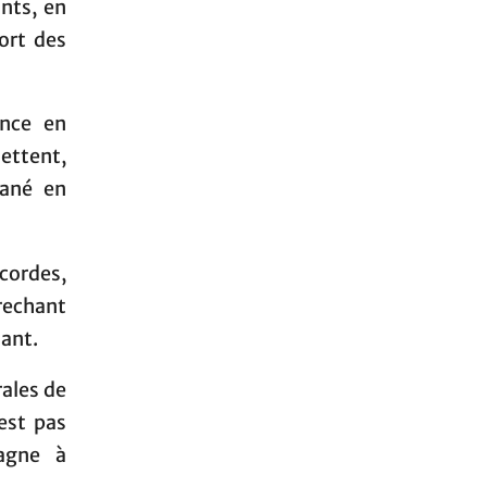
ants, en
ort des
ance en
ettent,
Mané en
cordes,
rechant
hant.
rales de
est pas
pagne à