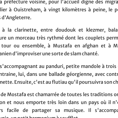
a préfecture voisine, pour l'accueil digne des migr
ulier à Ouistreham, à vingt kilomètres à peine, le p
 d'Angleterre.
 à la clarinette, entre doudouk et klezmer, bal
ure un morceau très rythmé dont les couplets perm
 tour ou ensemble, à Mustafa en afghan et à 
anien d'improviser une sorte de slam chanté.
 s'accompagnant au panduri, petite mandole à trois 
ntraine, lui, dans une ballade géorgienne, avec cont
inette. Ensuite, c'est au flutiau qu'il poursuivra son c
 de Mostafa est chamarrée de toutes les traditions o
ion et nous emporte très loin dans un pays où il n'
rs facile de partager sa musique. Il s'accom