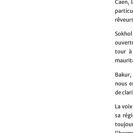
Caen, l
partic
rêveurs
Sokhol
ouvert
tour à
maurit
Bakur,
nous e
de clar
La voix
sa rég
toujou