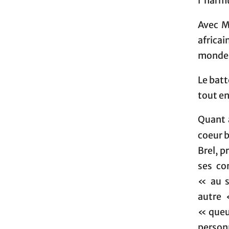
l'harmu
Avec M
africa
monde,
Le batt
tout en
Quant 
coeur b
Brel, p
ses co
« au s
autre 
« queue
person