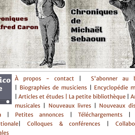
À propos - contact
|
S'abonner au b
|
Biographies de musiciens
|
Encyclopédie m
|
Articles et études
| La petite bibliothèque
|
A
musicales
|
Nouveaux livres
|
Nouveaux di
da
|
Petites annonces
|
Téléchargements
tionale
|
Colloques & conférences
|
Collabor
ales