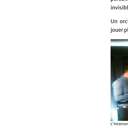
invisib
Un orc
jouer p
L'Interco