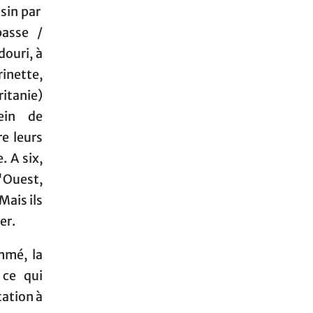
ssin par
basse /
douri, à
inette,
itanie)
ein de
e leurs
 A six,
l'Ouest,
Mais ils
er.
mmé, la
 ce qui
tation à