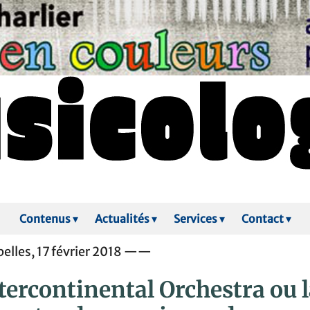
Contenus
▾
Actualités
▾
Services
▾
Contact
▾
elles, 17 février 2018 ——
ntercontinental Orchestra ou 