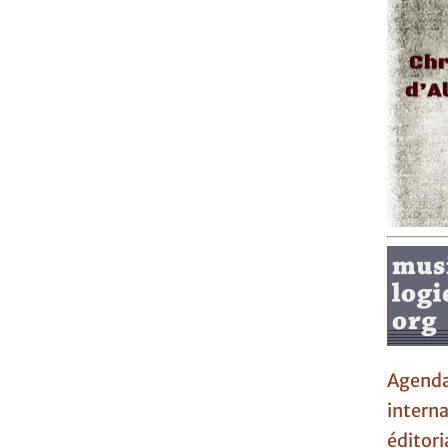
Agen
interna
éditori