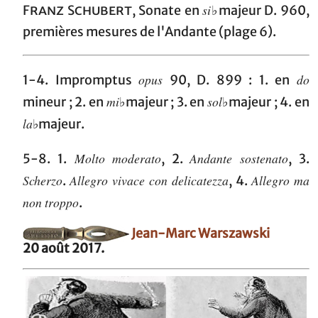
si
Franz Schubert
, Sonate en
♭majeur D. 960,
premières mesures de l'Andante (plage 6).
opus
do
1-4. Impromptus
90, D. 899 : 1. en
mi
sol
mineur ; 2. en
♭majeur ; 3. en
♭majeur ; 4. en
la
♭majeur.
Molto moderato
Andante sostenato
5-8. 1.
, 2.
, 3.
Scherzo
Allegro vivace con delicatezza
Allegro ma
.
, 4.
non troppo
.
Jean-Marc Warszawski
20 août 2017.