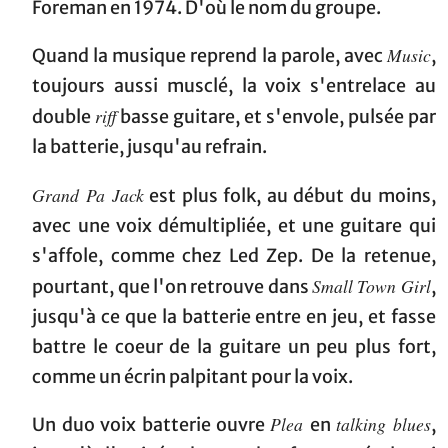
Foreman en 1974. D'où le nom du groupe.
Music
Quand la musique reprend la parole, avec
,
toujours aussi musclé, la voix s'entrelace au
riff
double
basse guitare, et s'envole, pulsée par
la batterie, jusqu'au refrain.
Grand Pa Jack
est plus folk, au début du moins,
avec une voix démultipliée, et une guitare qui
s'affole, comme chez Led Zep. De la retenue,
Small Town Girl
pourtant, que l'on retrouve dans
,
jusqu'à ce que la batterie entre en jeu, et fasse
battre le coeur de la guitare un peu plus fort,
comme un écrin palpitant pour la voix.
Plea
talking blues
Un duo voix batterie ouvre
en
,