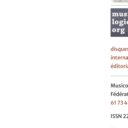
disque
interna
éditori
Music
Fédéra
61 73 4
ISSN 2