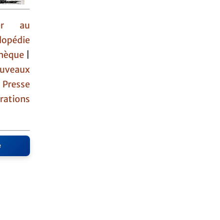
ner au
lopédie
othèque
|
uveaux
|
Presse
rations
e