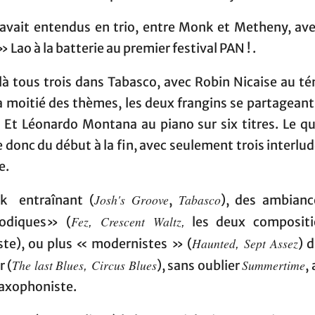
 avait entendus en trio, entre Monk et Metheny, ave
 Lao à la batterie au premier festival PAN ! .
là tous trois dans Tabasco, avec Robin Nicaise au té
a moitié des thèmes, les deux frangins se partageant
. Et Léonardo Montana au piano sur six titres. Le qu
donc du début à la fin, avec seulement trois interlu
e.
Josh's Groove
Tabasco
k entraînant (
,
), des ambianc
Fez
Crescent Waltz
odiques» (
les deux compositi
,
,
Haunted
Sept Assez
iste), ou plus « modernistes » (
) 
,
The last Blues
Circus Blues
Summertime
r (
), sans oublier
,
,
saxophoniste.