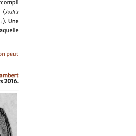
accompli
Josh's
 (
ez
). Une
laquelle
on peut
Lambert
s 2016.