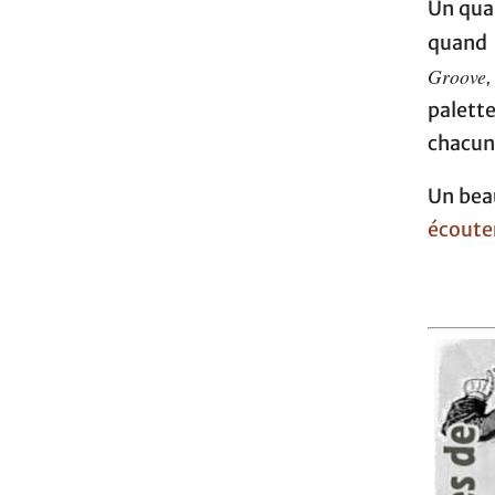
Un quar
quand 
Groove
palette
chacun
Un beau
écouter