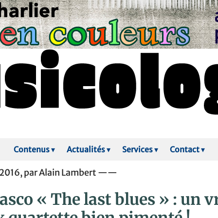
Contenus
▾
Actualités
▾
Services
▾
Contact
▾
 2016, par Alain Lambert ——
sco « The last blues » : un v