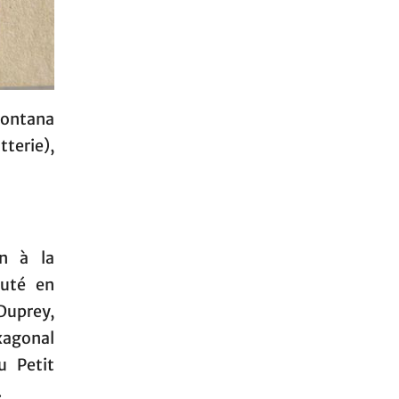
montana
tterie),
an à la
buté en
Duprey,
exagonal
u Petit
.