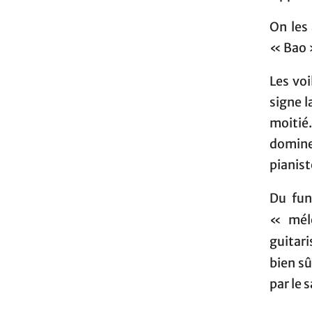
On les
« Bao »
Les voi
signe l
moitié
domine 
pianist
Du fun
« mél
guitar
bien sû
par le 