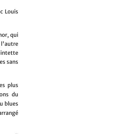
c Louis
nor, qui
 l'autre
intette
des sans
es plus
ons du
du blues
 arrangé