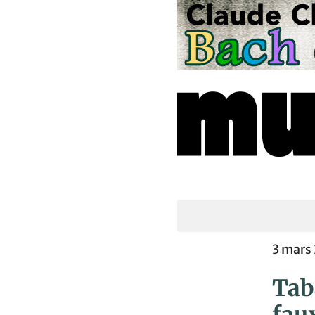
3 mars
Taba