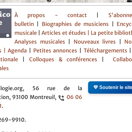
À propos - contact
|
S'abon
bulletin
|
Biographies de musiciens
|
Encyc
musicale
|
Articles et études
| La petite bibli
Analyses musicales
|
Nouveaux livres
|
No
s |
Agenda
|
Petites annonces
|
Téléchargements
tionale
|
Colloques & conférences
|
Collabo
ales
💛 Soutenir le sit
ologie.org, 56 rue de la
tion, 93100 Montreuil,
06 06
1
.
269-9910.