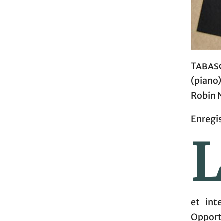
Tabas
(piano)
Robin N
Enregis
et int
Opportu