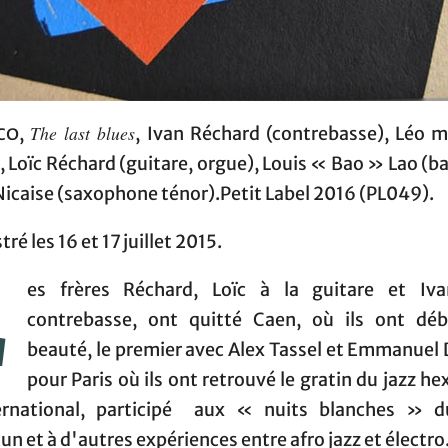
The last blues
co
,
, Ivan Réchard (contrebasse), Léo 
, Loïc Réchard (guitare, orgue), Louis « Bao » Lao (ba
icaise (saxophone ténor).Petit Label 2016 (PL049).
tré les 16 et 17 juillet 2015.
L
es frères Réchard, Loïc à la guitare et Iv
contrebasse, ont quitté Caen, où ils ont dé
beauté, le premier avec Alex Tassel et Emmanuel 
pour Paris où ils ont retrouvé le gratin du jazz h
ernational, participé aux « nuits blanches » d
n et à d'autres expériences entre afro jazz et électro