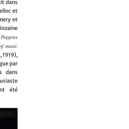
ait dans
lloc et
mery et
inzaine
Poppins
of music
 1919),
ugue par
es dans
usiaste
nt été