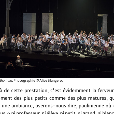
. Photographie © Alice Blangero.
the train
à de cette prestation, c'est évidemment la ferveur
ment des plus petits comme des plus matures, qu
 : une ambiance, oserons-nous dire, paulinienne où «
us » ni professeur, ni élève, ni petit, ni grand, ni blanc