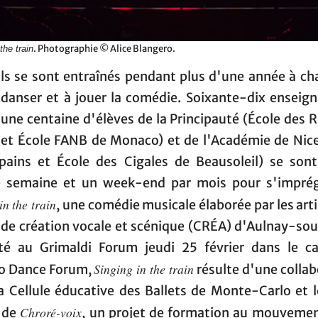
. Photographie © Alice Blangero.
the train
ls se sont entraînés pendant plus d'une année à cha
danser et à jouer la comédie. Soixante-dix enseign
une centaine d'élèves de la Principauté (École des 
et École FANB de Monaco) et de l'Académie de Nice
pains et École des Cigales de Beausoleil) se sont
 semaine et un week-end par mois pour s'impré
in the train
, une comédie musicale élaborée par les art
 de création vocale et scénique (CRÉA) d'Aulnay-sou
té au Grimaldi Forum jeudi 25 février dans le c
Singing in the train
o Dance Forum,
résulte d'une colla
la Cellule éducative des Ballets de Monte-Carlo et 
Chroré-voix
 de
, un projet de formation au mouvemen