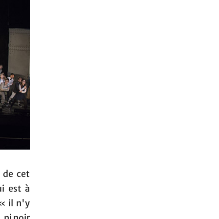
 de cet
i est à
 il n'y
, ni noir