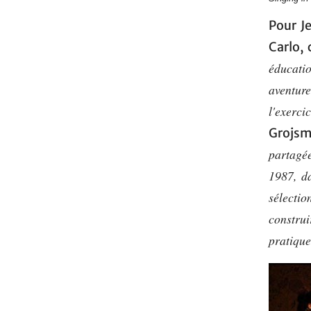
Pour J
Carlo, 
éducatio
aventur
l'exerci
Grojsm
partagée
1987, da
sélectio
constru
pratique