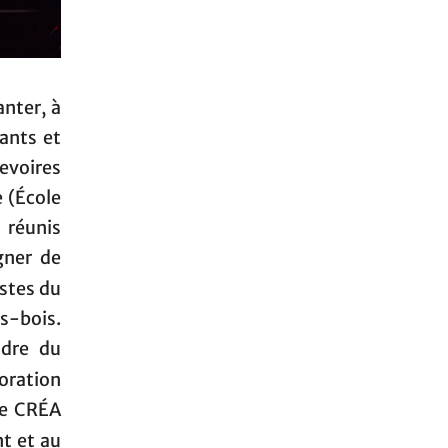
nter, à
ants et
Revoires
 (École
 réunis
gner de
istes du
s-bois.
adre du
boration
le CRÉA
t et au