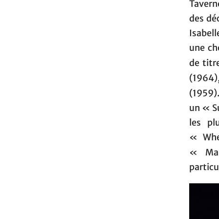
Taverne
des dé
Isabel
une ch
de titr
(1964)
(1959)
un « Su
les pl
« Whe
« Ma
particu