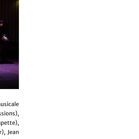
musicale
sions),
pette),
r), Jean