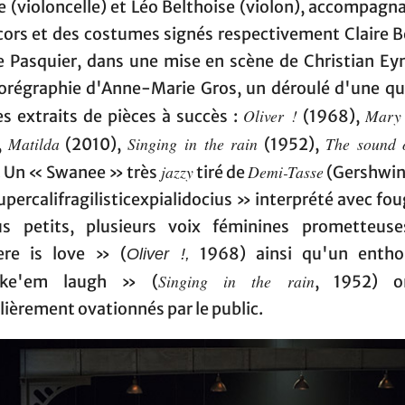
 (violoncelle) et Léo Belthoise (violon), accompagn
cors et des costumes signés respectivement Claire Be
le Pasquier, dans une mise en scène de Christian Ey
orégraphie d'Anne-Marie Gros, un déroulé d'une qu
Oliver !
Mary 
es extraits de pièces à succès :
(1968),
Matilda
Singing in the rain
The sound 
,
(2010),
(1952),
jazzy
Demi-Tasse
. Un « Swanee » très
tiré de
(Gershwin,
percalifragilisticexpialidocius » interprété avec fo
us petits, plusieurs voix féminines prometteus
re is love » (
1968) ainsi qu'un entho
Oliver !,
Singing in the rain
ke'em laugh » (
, 1952) o
lièrement ovationnés par le public.