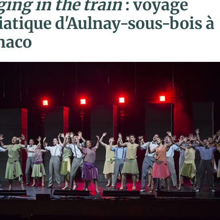
ging in the train
: voyage
tiatique d'Aulnay-sous-bois à
naco