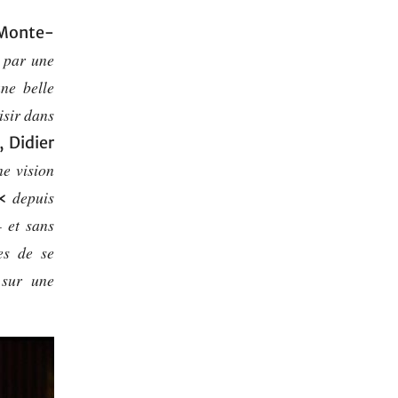
 Monte-
 par une
une belle
isir dans
 Didier
ne vision
depuis
 «
– et sans
tes de se
 sur une