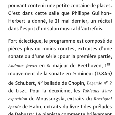
pouvant contenir une petite centaine de places.
C'est dans cette salle que Philippe Guilhon-
Herbert a donné, le 21 mai dernier, un récital
dans l'esprit d'un salon musical d'autrefois.
Fort éclectique, le programme est composé de
pièces plus ou moins courtes, extraites d'une
sonate ou d'une série : pour la première partie,
er
Andante favori
fa
en
majeur de Beethoven, 1
la
mouvement de la sonate en
mineur (D.845)
o
e
Légende n
2
de Schubert, 4
ballade de Chopin,
Tableaux d'une
de Liszt. Pour la deuxième, les
exposition
Rossignol
de Moussorgski, extraits du
éperdu
de Hahn, extraits du livre I des préludes
de Debussy. Le pianiste commente brièvement