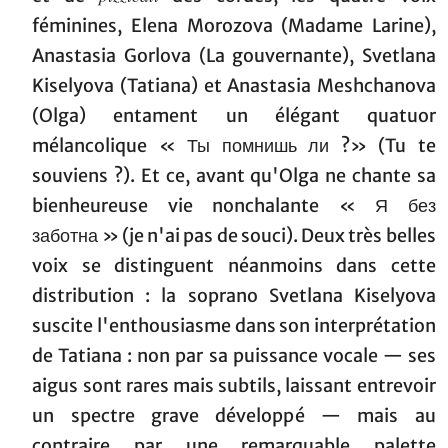
féminines, Elena Morozova (Madame Larine),
Anastasia Gorlova (La gouvernante), Svetlana
Kiselyova (Tatiana) et Anastasia Meshchanova
(Olga) entament un élégant quatuor
mélancolique « Ты помнишь ли ?» (Tu te
souviens ?). Et ce, avant qu'Olga ne chante sa
bienheureuse vie nonchalante « Я без
заботна » (je n'ai pas de souci). Deux très belles
voix se distinguent néanmoins dans cette
distribution : la soprano Svetlana Kiselyova
suscite l'enthousiasme dans son interprétation
de Tatiana : non par sa puissance vocale — ses
aigus sont rares mais subtils, laissant entrevoir
un spectre grave développé — mais au
contraire par une remarquable palette