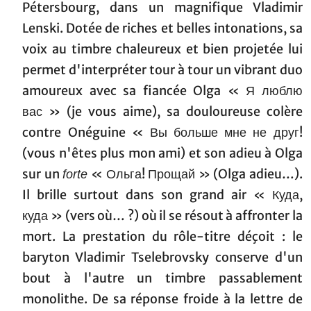
Pétersbourg, dans un magnifique Vladimir
Lenski. Dotée de riches et belles intonations, sa
voix au timbre chaleureux et bien projetée lui
permet d'interpréter tour à tour un vibrant duo
amoureux avec sa fiancée Olga « Я люблю
вас » (je vous aime), sa douloureuse colère
contre Onéguine « Вы больше мне не друг!
(vous n'êtes plus mon ami) et son adieu à Olga
sur un
« Ольга! Прощай » (Olga adieu…).
forte
Il brille surtout dans son grand air « Куда,
куда » (vers où… ?) où il se résout à affronter la
mort. La prestation du rôle-titre déçoit : le
baryton Vladimir Tselebrovsky conserve d'un
bout à l'autre un timbre passablement
monolithe. De sa réponse froide à la lettre de