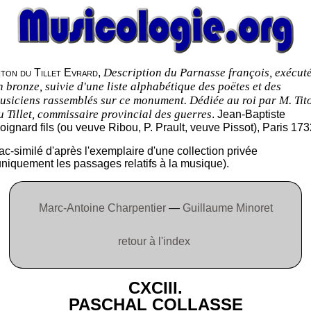
Description du Parnasse françois, exécut
iton du Tillet Evrard
,
n bronze, suivie d'une liste alphabétique des poëtes et des
usiciens rassemblés sur ce monument. Dédiée au roi par M. Tit
u Tillet, commissaire provincial des guerres
. Jean-Baptiste
oignard fils (ou veuve Ribou, P. Prault, veuve Pissot), Paris 173
ac-similé d'après l'exemplaire d'une collection privée
uniquement les passages relatifs à la musique).
Marc-Antoine Charpentier
—
Guillaume Minoret
retour à l'index
CXCIII.
PASCHAL COLLASSE